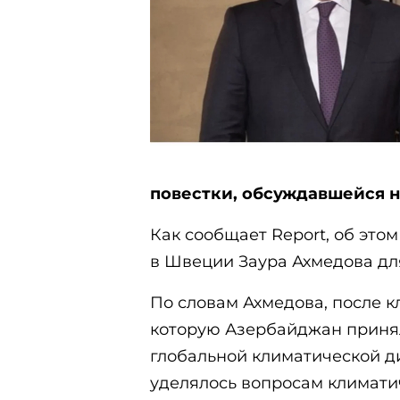
повестки, обсуждавшейся н
Как сообщает Report, об это
в Швеции Заура Ахмедова для
По словам Ахмедова, после 
которую Азербайджан принял 
глобальной климатической д
уделялось вопросам климатич