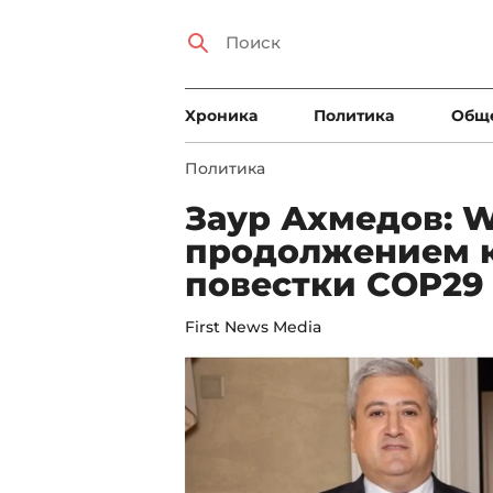
Xроника
Политика
Общ
Политика
Заур Ахмедов: W
продолжением 
повестки COP29
First News Media