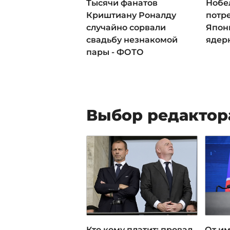
Тысячи фанатов
Нобе
Криштиану Роналду
потре
случайно сорвали
Япон
свадьбу незнакомой
ядер
пары - ФОТО
Выбор редактор
Кто кому платит: провал
От им