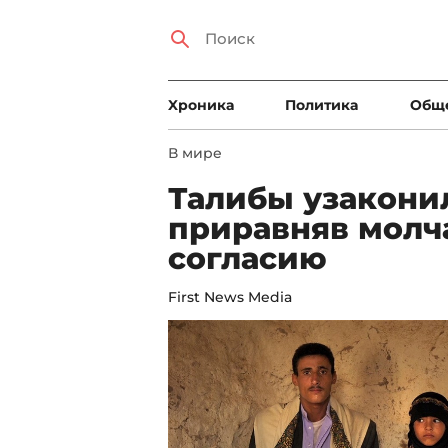
Xроника
Политика
Общ
В мире
Талибы узаконил
приравняв молч
согласию
First News Media