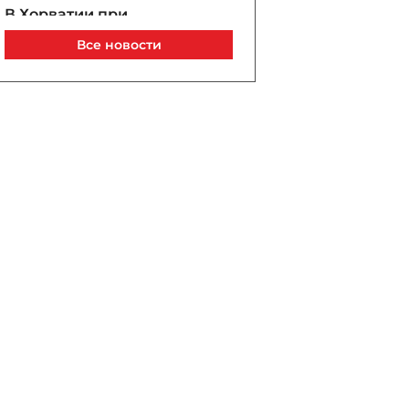
В Хорватии при
столкновении поездов
Все новости
пострадали 24 человека
Сегодня, 00:01
Мировой футбол скорбит:
клубы и организации
поддерживают Месси
после смерти отца
08 / 08 / 2026, 23:37
Владимир Зеленский:
первое применение
украинской
баллистической ракеты
может состояться осенью
08 / 08 / 2026, 23:19