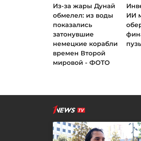
Из-за жары Дунай
Инв
обмелел: из воды
ИИ 
показались
обе
затонувшие
фин
немецкие корабли
пуз
времен Второй
мировой - ФОТО