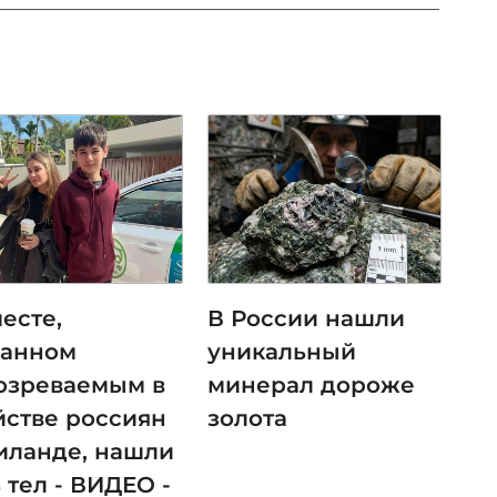
есте,
В России нашли
занном
уникальный
озреваемым в
минерал дороже
йстве россиян
золота
аиланде, нашли
 тел - ВИДЕО -