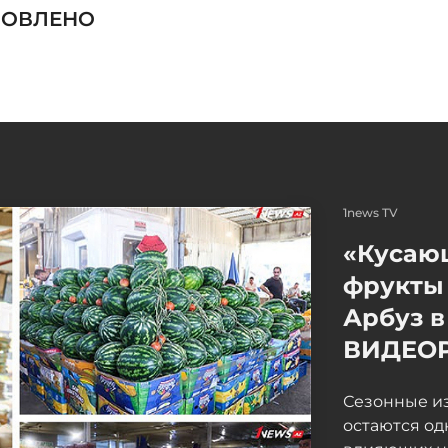
НОВЛЕНО
1news TV
«Кусаю
фрукты 
Арбуз в
ВИДЕО
Сезонные и
остаются од