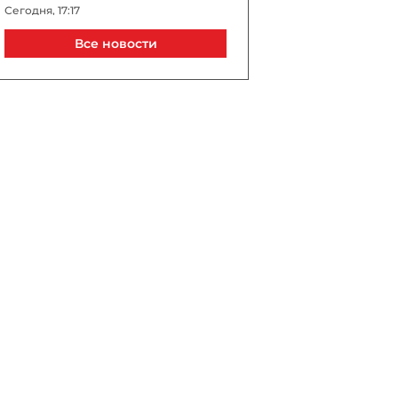
Сегодня, 17:17
Все новости
Трамп во время
выступления не дал упасть
ребенку и пошутил про
Байдена - ВИДЕО
Сегодня, 17:10
Шлагбаум и платный
проезд: в Илису
ограничили доступ к
знаменитому водопаду -
ВИДЕО
Сегодня, 17:10
МИД РФ: в Армении
«заигрывают» с Киевом
Сегодня, 17:08