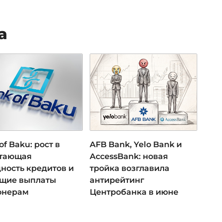
а
of Baku: рост в
AFB Bank, Yelo Bank и
 тающая
AccessBank: новая
ность кредитов и
тройка возглавила
ущие выплаты
антирейтинг
онерам
Центробанка в июне