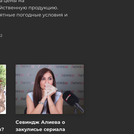
а цены на
яйственную продукцию.
ятные погодные условия и
52
Севиндж Алиева о
в?
закулисье сериала