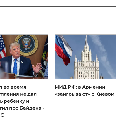
п во время
МИД РФ: в Армении
упления не дал
«заигрывают» с Киевом
ь ребенку и
тил про Байдена -
ЕО