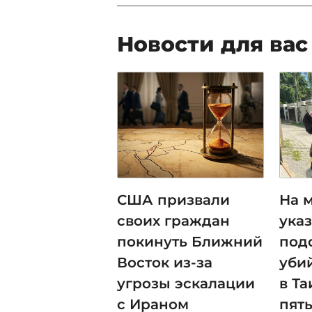
Новости для вас
США призвали
На м
своих граждан
ука
покинуть Ближний
под
Восток из-за
уби
угрозы эскалации
в Т
с Ираном
пять