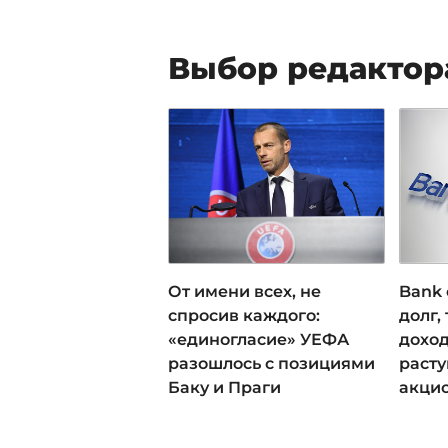
Выбор редактор
От имени всех, не
Bank 
спросив каждого:
долг,
«единогласие» УЕФА
доход
разошлось с позициями
раст
Баку и Праги
акци