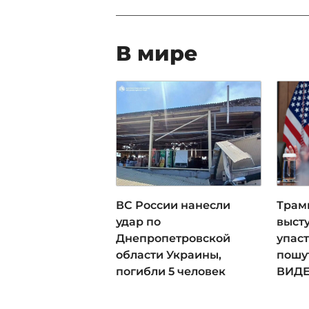
В мире
ВС России нанесли
Трам
удар по
выст
Днепропетровской
упаст
области Украины,
пошу
погибли 5 человек
ВИД