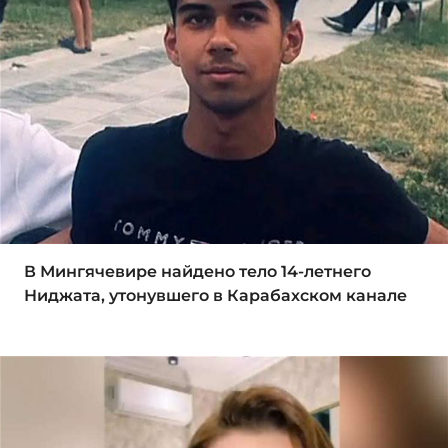
В Мингячевире найдено тело 14-летнего
Ниджата, утонувшего в Карабахском канале