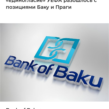
«единогласие» УЕФА разошлось с
позициями Баку и Праги