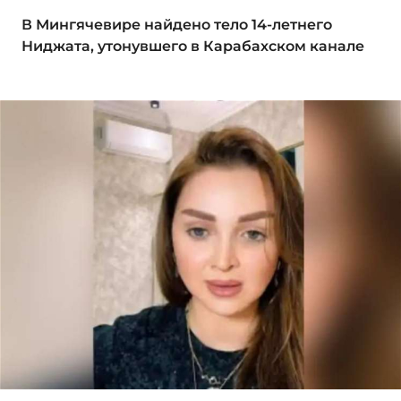
В Мингячевире найдено тело 14-летнего
Ниджата, утонувшего в Карабахском канале