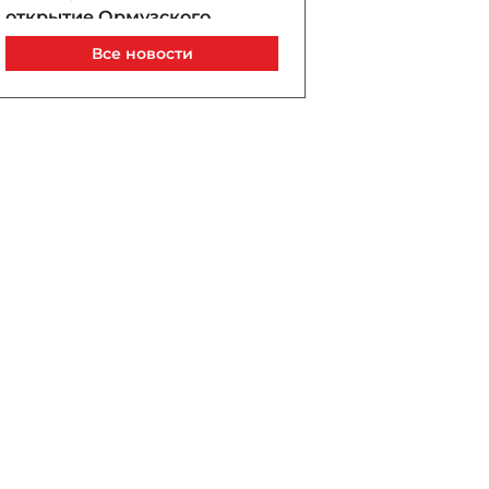
открытие Ормузского
пролива зависит от
Все новости
позиции США
Сегодня, 00:00
Интервал движения
поездов в Бакинском метро
сократят до 2 минут
05 / 08 / 2026, 23:40
В Армению транзитом
через Азербайджан будут
отправлены 14 вагонов с
пшеницей
05 / 08 / 2026, 23:20
«Сабах» уступил «Орхусу» в
первом матче