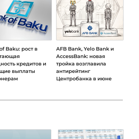
of Baku: рост в
AFB Bank, Yelo Bank и
 тающая
AccessBank: новая
ность кредитов и
тройка возглавила
ущие выплаты
антирейтинг
онерам
Центробанка в июне