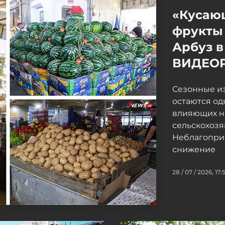
«Кусаю
фрукты 
Арбуз в
ВИДЕО
Сезонные и
остаются од
влияющих н
сельскохоз
Неблагопри
снижение
28 / 07 / 2026, 17: