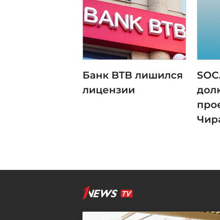
Банк BTB лишился
SOC
лицензии
дол
про
Чир