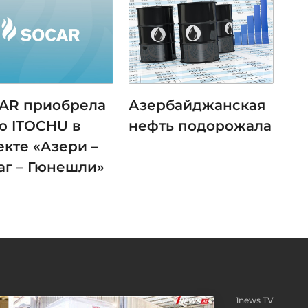
AR приобрела
Азербайджанская
ю ITOCHU в
нефть подорожала
екте «Азери –
аг – Гюнешли»
1news TV