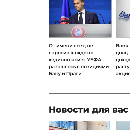
От имени всех, не
Bank 
спросив каждого:
долг,
«единогласие» УЕФА
доход
разошлось с позициями
раст
Баку и Праги
акци
Новости для вас