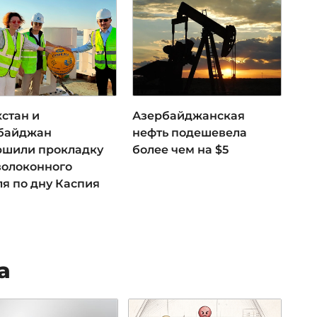
хстан и
Азербайджанская
байджан
нефть подешевела
ршили прокладку
более чем на $5
волоконного
ля по дну Каспия
а