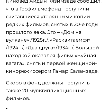
Киновед Айдын Кязимзаде сообщил,
что в Госфильмофонд поступили
считавшиеся утерянными копии
редких фильмов, снятых в 20-е годы
прошлого века. Это – «Дом на
вулкане» /1928г./, «Расквитаемся»
/1924г./, «Два друга»/1934г./. Большой
находкой оказался фильм «Буйная
ватага», снятый первой женщиной-
кинорежиссером Гамар Саламзаде.
Скоро в фонд должны поступить
также 20 мультипликационных
фильмов.