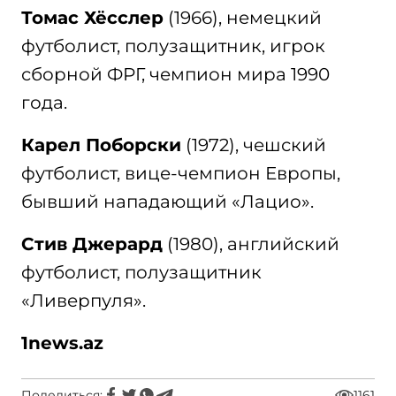
Томас Хёсслер
(1966), немецкий
футболист, полузащитник, игрок
сборной ФРГ, чемпион мира 1990
года.
Карел Поборски
(1972), чешский
футболист, вице-чемпион Европы,
бывший нападающий «Лацио».
Стив Джерард
(1980), английский
футболист, полузащитник
«Ливерпуля».
1news.az
Поделиться:
1161