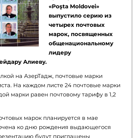
«Poşta Moldovei»
выпустило серию из
четырех почтовых
марок, посвященных
общенациональному
лидеру
ейдару Алиеву.
лкой на АзерТадж, почтовые марки
ста. На каждом листе 24 почтовые марки
ой марки равен почтовому тарифу в 1,2
чтовых марок планируется в мае
рочена ко дню рождения выдающегося
презентацию будут приглашены