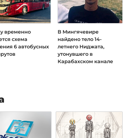
ку временно
В Мингячевире
ется схема
найдено тело 14-
ения 6 автобусных
летнего Ниджата,
рутов
утонувшего в
Карабахском канале
а