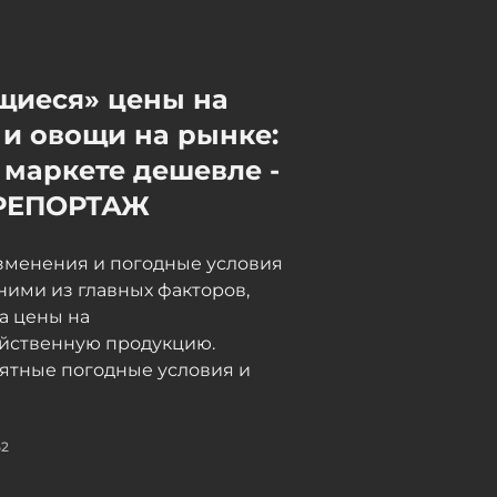
дальнобойщики в Грузии
неделями не могут пройти
таможню, в МИД направлен
запрос - ФОТО -
щиеся» цены на
ОБНОВЛЕНО
и овощи на рынке:
06 / 08 / 2026, 18:15
 маркете дешевле -
РЕПОРТАЖ
зменения и погодные условия
ними из главных факторов,
а цены на
яйственную продукцию.
ятные погодные условия и
52