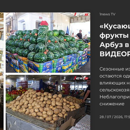
1news TV
«Кусаю
фрукты 
Арбуз в
ВИДЕО
Сезонные и
остаются од
влияющих н
сельскохоз
Неблагопри
снижение
28 / 07 / 2026, 17: