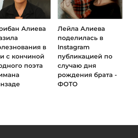
рибан Алиева
Лейла Алиева
азила
поделилась в
олезнования в
Instagram
зи с кончиной
публикацией по
одного поэта
случаю дня
имана
рождения брата -
анзаде
ФОТО