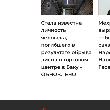
Стала известна
Мех
личность
выр
человека,
соб
погибшего в
свя
результате обрыва
Нар
лифта в торговом
Нар
центре в Баку -
Гас
ОБНОВЛЕНО