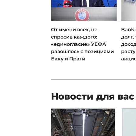
От имени всех, не
Bank 
спросив каждого:
долг,
«единогласие» УЕФА
доход
разошлось с позициями
раст
Баку и Праги
акци
Новости для вас