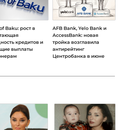
of Baku: рост в
AFB Bank, Yelo Bank и
 тающая
AccessBank: новая
ность кредитов и
тройка возглавила
ущие выплаты
антирейтинг
онерам
Центробанка в июне