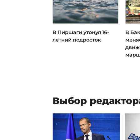
В Пиршаги утонул 16-
В Ба
летний подросток
меня
движ
марш
Выбор редактор