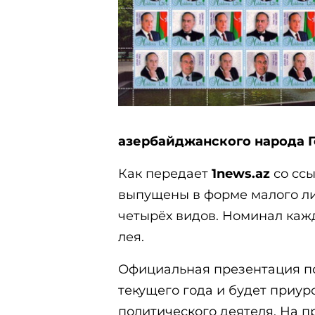
азербайджанского народа Г
Как передает
1news.az
со ссы
выпущены в форме малого ли
четырёх видов. Номинал кажд
лея.
Официальная презентация по
текущего года и будет приу
политического деятеля. На 