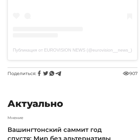
Публикация от EUROVISION NEWS (@eurovision__news_)
Поделиться:
907
Актуально
Мнение
Вашингтонский саммит год
спустя: Мир без альтернативы