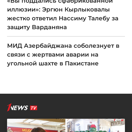
«Вы поддались сфабрикованной
иллюзии»: Эргюн Кырлыковалы
жестко ответил Нассиму Талебу за
защиту Варданяна
МИД Азербайджана соболезнует в
связи с жертвами аварии на
угольной шахте в Пакистане