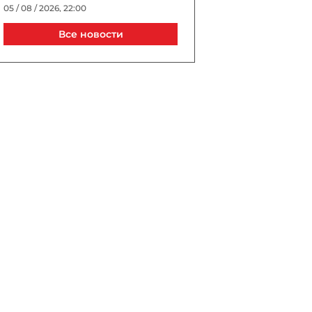
05 / 08 / 2026, 22:00
Все новости
Джиджи Хадид и Брэдли
Купер тайно поженились в
Нью-Йорке?
05 / 08 / 2026, 21:40
Выборы президента УЕФА
пройдут в Астане в 2027
году
05 / 08 / 2026, 21:20
Трагедия в известном ТЦ
Баку: сотрудник погиб, упав
в шахту лифта
05 / 08 / 2026, 20:40
В Турции спустя 10 лет