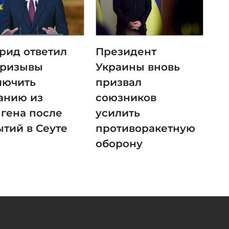
рид ответил
Президент
призывы
Украины вновь
лючить
призвал
анию из
союзников
гена после
усилить
ытий в Сеуте
противоракетную
оборону