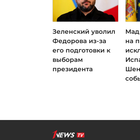
Зеленский уволил
Мад
Федорова из-за
на 
его подготовки к
иск
выборам
Исп
президента
Шен
соб