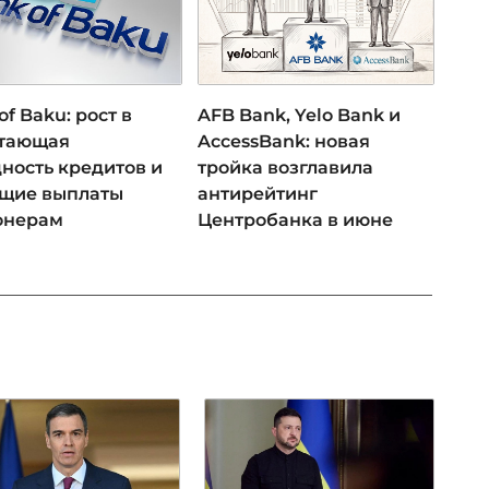
of Baku: рост в
AFB Bank, Yelo Bank и
 тающая
AccessBank: новая
ность кредитов и
тройка возглавила
ущие выплаты
антирейтинг
онерам
Центробанка в июне