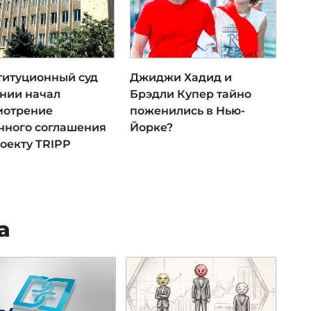
титуционный суд
Джиджи Хадид и
нии начал
Брэдли Купер тайно
мотрение
поженились в Нью-
чного соглашения
Йорке?
оекту TRIPP
а