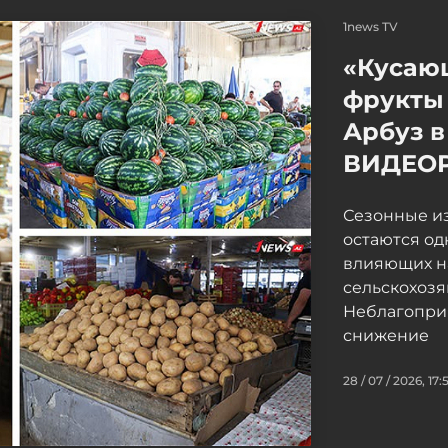
1news TV
«Кусаю
фрукты 
Арбуз в
ВИДЕО
Сезонные и
остаются од
влияющих н
сельскохоз
Неблагопри
снижение
28 / 07 / 2026, 17: