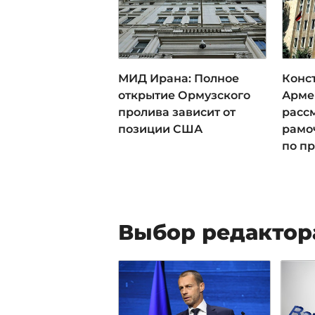
МИД Ирана: Полное
Конс
открытие Ормузского
Арме
пролива зависит от
расс
позиции США
рамо
по пр
Выбор редактор