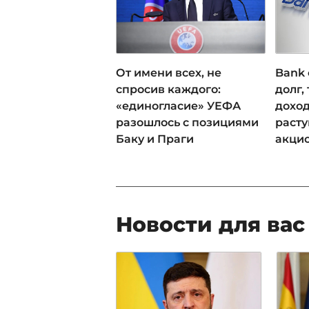
От имени всех, не
Bank 
спросив каждого:
долг,
«единогласие» УЕФА
доход
разошлось с позициями
раст
Баку и Праги
акци
Новости для вас