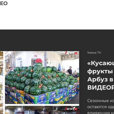
ЕО
1news TV
«Кусаю
фрукты 
Арбуз в
ВИДЕО
Сезонные и
остаются од
влияющих н