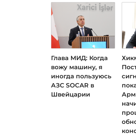
Глава МИД: Когда
Хик
вожу машину, я
Пос
иногда пользуюсь
сиг
АЗС SOCAR в
пока
Швейцарии
Арм
нач
про
обн
кон