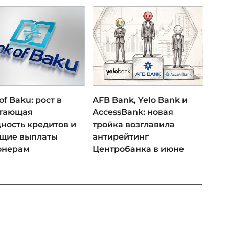
of Baku: рост в
AFB Bank, Yelo Bank и
 тающая
AccessBank: новая
ность кредитов и
тройка возглавила
ущие выплаты
антирейтинг
онерам
Центробанка в июне