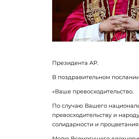
Президента АР.
В поздравительном послании
«Ваше превосходительство.
По случаю Вашего национал
превосходительству и наро
солидарности и процветания
Молю Всемогущего вдохнови