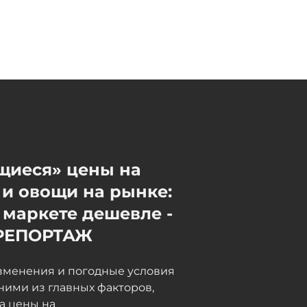
дальнобойщики в Грузии
неделями не могут пройти
таможню, в МИД направлен
запрос - ФОТО -
ОБНОВЛЕНО
06 / 08 / 2026, 18:15
щиеся» цены на
и овощи на рынке:
 маркете дешевле -
РЕПОРТАЖ
зменения и погодные условия
ними из главных факторов,
а цены на