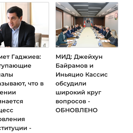
мет Гаджиев:
МИД: Джейхун
тупающие
Байрамов и
налы
Иньяцио Кассис
зывают, что в
обсудили
ении
широкий круг
инается
вопросов -
цесс
ОБНОВЛЕНО
овления
ституции -