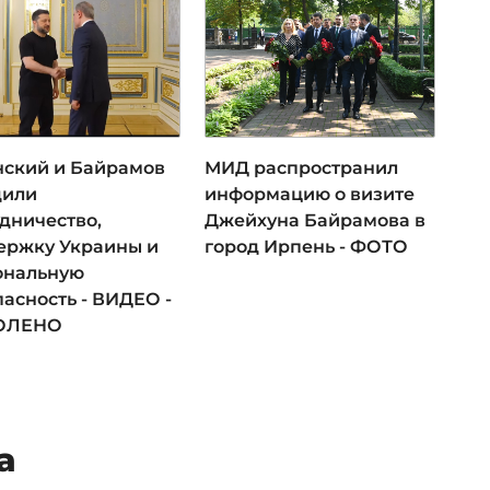
нский и Байрамов
МИД распространил
дили
информацию о визите
дничество,
Джейхуна Байрамова в
ержку Украины и
город Ирпень - ФОТО
ональную
асность - ВИДЕО -
ОЛЕНО
а