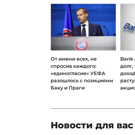
От имени всех, не
Bank 
спросив каждого:
долг,
«единогласие» УЕФА
доход
разошлось с позициями
раст
Баку и Праги
акци
Новости для вас