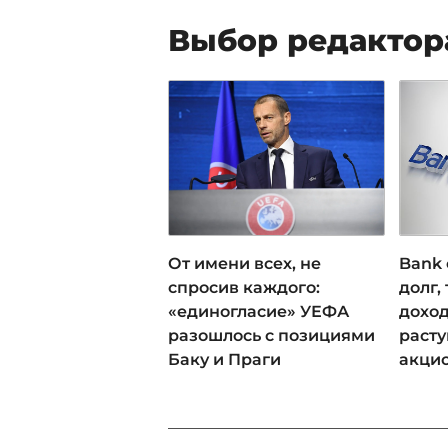
Выбор редактор
От имени всех, не
Bank 
спросив каждого:
долг,
«единогласие» УЕФА
доход
разошлось с позициями
раст
Баку и Праги
акци