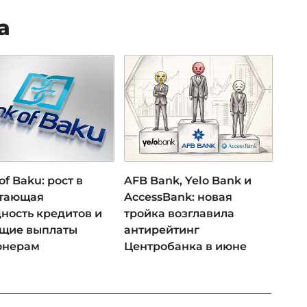
а
of Baku: рост в
AFB Bank, Yelo Bank и
 тающая
AccessBank: новая
ность кредитов и
тройка возглавила
ущие выплаты
антирейтинг
онерам
Центробанка в июне