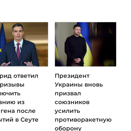
рид ответил
Президент
призывы
Украины вновь
лючить
призвал
анию из
союзников
гена после
усилить
ытий в Сеуте
противоракетную
оборону