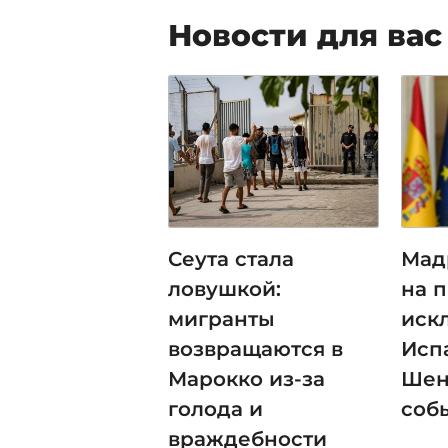
Новости для вас
Сеута стала
Мад
ловушкой:
на 
мигранты
иск
возвращаются в
Исп
Марокко из-за
Шен
голода и
соб
враждебности