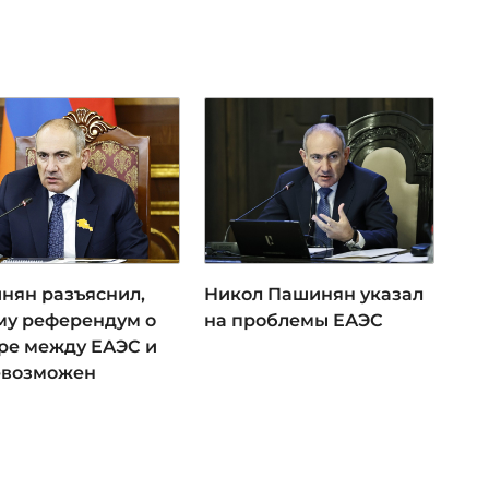
нян разъяснил,
Никол Пашинян указал
му референдум о
на проблемы ЕАЭС
ре между ЕАЭС и
евозможен