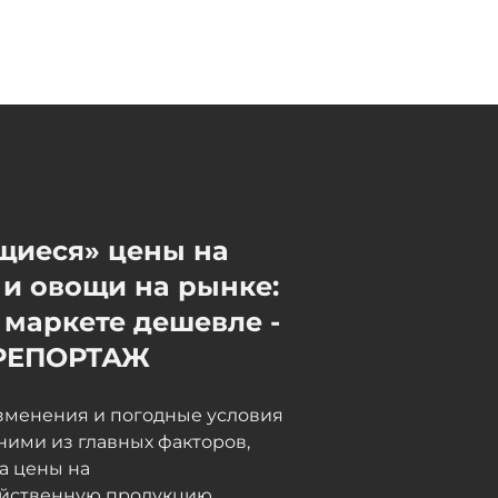
психическому здоровью
детей
Сегодня, 09:10
щиеся» цены на
и овощи на рынке:
 маркете дешевле -
РЕПОРТАЖ
зменения и погодные условия
ними из главных факторов,
а цены на
яйственную продукцию.