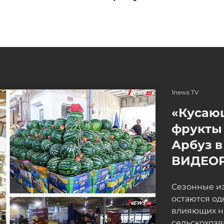
1news TV
«Кусаю
фрукты 
Арбуз в
ВИДЕО
Сезонные и
остаются од
влияющих н
сельскохоз