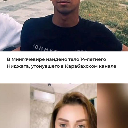
В Мингячевире найдено тело 14-летнего
Ниджата, утонувшего в Карабахском канале