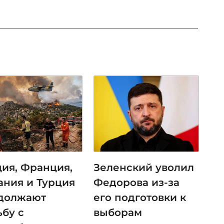
ция, Франция,
Зеленский уволил
ания и Турция
Федорова из-за
должают
его подготовки к
ьбу с
выборам