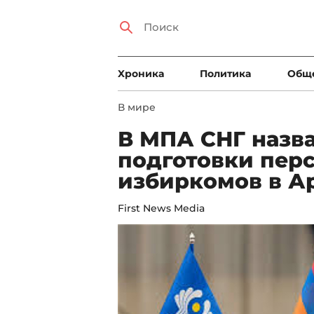
Xроника
Политика
Общ
В мире
В МПА СНГ назв
подготовки пер
избиркомов в А
First News Media