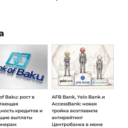
а
of Baku: рост в
AFB Bank, Yelo Bank и
 тающая
AccessBank: новая
ность кредитов и
тройка возглавила
ущие выплаты
антирейтинг
онерам
Центробанка в июне