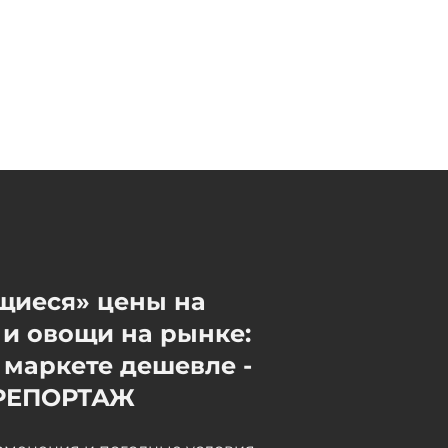
Кадыров зарегистрирован
кандидатом на должность
главы Чечни
06 / 08 / 2026, 22:40
щиеся» цены на
и овощи на рынке:
 маркете дешевле -
РЕПОРТАЖ