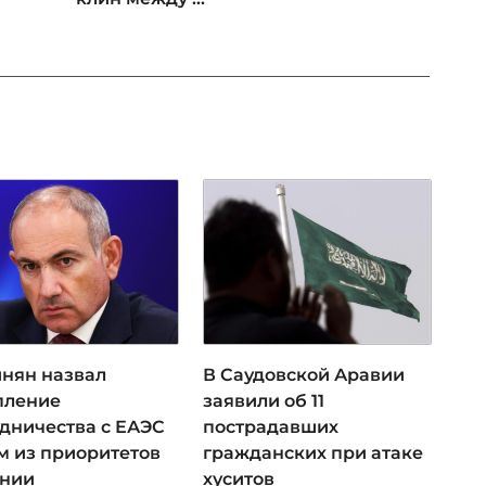
нян назвал
В Саудовской Аравии
пление
заявили об 11
удничества с ЕАЭС
пострадавших
м из приоритетов
гражданских при атаке
нии
хуситов