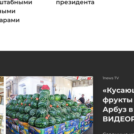
штабными
президента
ными
арами
1news TV
«Кусаю
фрукты 
Арбуз в
ВИДЕО