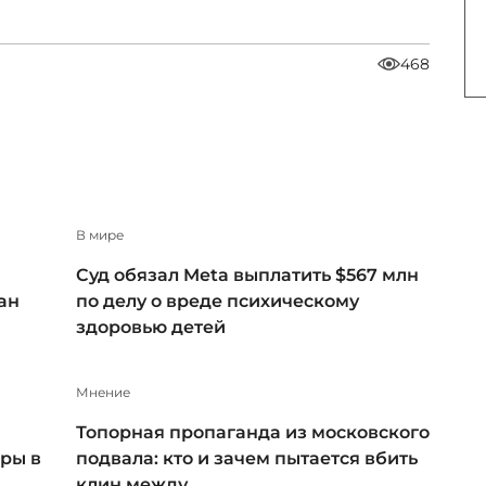
468
В мире
Суд обязал Meta выплатить $567 млн
ан
по делу о вреде психическому
здоровью детей
Мнение
Топорная пропаганда из московского
ры в
подвала: кто и зачем пытается вбить
клин между ...