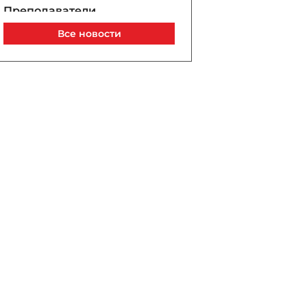
Преподаватели
ликвидированного
Все новости
Бакинского университета
для девочек: «Мы
фактически остались без
работы» - ВИДЕО
Сегодня, 09:47
В Саудовской Аравии
заявили об 11 пострадавших
гражданских при атаке
хуситов
Сегодня, 09:40
Азербайджанская нефть
подорожала более чем на
$2
Сегодня, 09:37