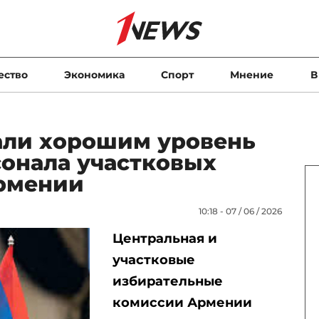
ество
Экономика
Спорт
Мнение
В
али хорошим уровень
сонала участковых
рмении
10:18 - 07 / 06 / 2026
Центральная и
участковые
избирательные
комиссии Армении