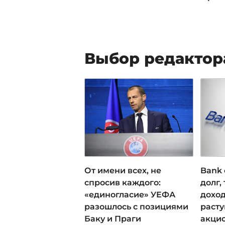
Выбор редактор
От имени всех, не
Bank 
спросив каждого:
долг,
«единогласие» УЕФА
доход
разошлось с позициями
раст
Баку и Праги
акци