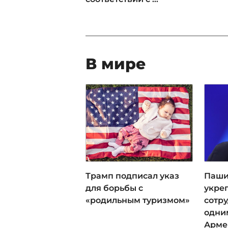
В мире
Трамп подписал указ
Паши
для борьбы с
укре
«родильным туризмом»
сотр
одни
Арме