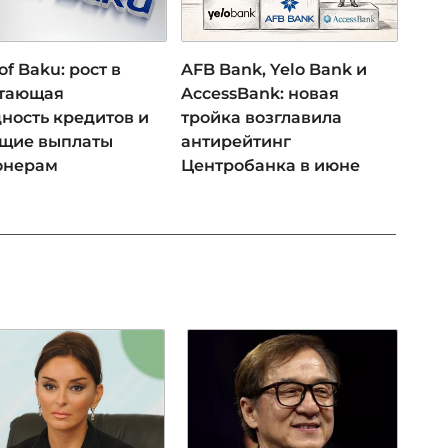
of Baku: рост в
AFB Bank, Yelo Bank и
 тающая
AccessBank: новая
ность кредитов и
тройка возглавила
ущие выплаты
антирейтинг
онерам
Центробанка в июне