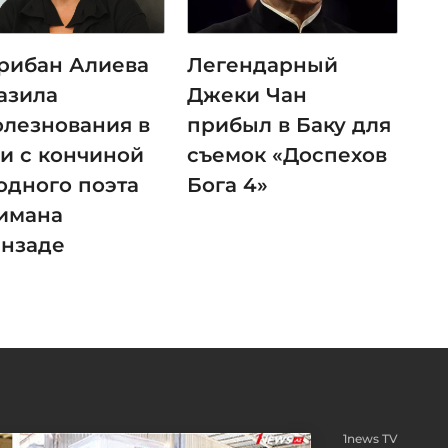
рибан Алиева
Легендарный
азила
Джеки Чан
олезнования в
прибыл в Баку для
зи с кончиной
съемок «Доспехов
одного поэта
Бога 4»
имана
анзаде
1news TV