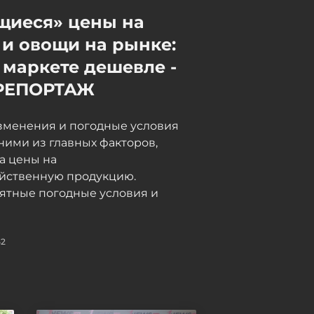
знаменитому водопаду -
щиеся» цены на
ВИДЕО
Сегодня, 17:10
и овощи на рынке:
 маркете дешевле -
Трамп во время
РЕПОРТАЖ
выступления не дал упасть
ребенку и пошутил про
зменения и погодные условия
Байдена - ВИДЕО
ними из главных факторов,
Сегодня, 17:10
а цены на
яйственную продукцию.
ятные погодные условия и
52