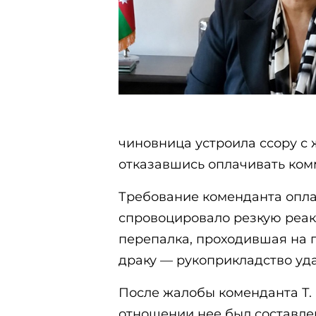
чиновница устроила ссору с
отказавшись оплачивать комм
Требование коменданта опл
спровоцировало резкую реак
перепалка, проходившая на 
драку — рукоприкладство уд
После жалобы коменданта Т. 
отношении нее был составлен