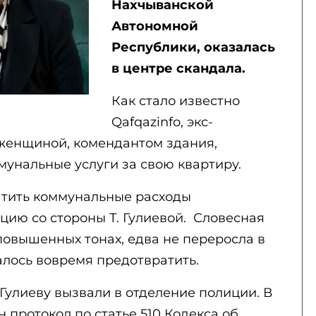
Нахчыванской
Автономной
Республики, оказалась
в центре скандала.
Как стало известно
Qafqazinfo, экс-
 женщиной, комендантом здания,
унальные услуги за свою квартиру.
атить коммунальные расходы
цию со стороны Т. Гулиевой. Словесная
повышенных тонах, едва не переросла в
алось вовремя предотвратить.
Гулиеву вызвали в отделение полиции. В
 протокол по статье 510 Кодекса об