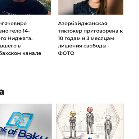
нгячевире
Азербайджанская
но тело 14-
тиктокер приговорена к
его Ниджата,
10 годам и 3 месяцам
увшего в
лишения свободы -
бахском канале
ФОТО
а