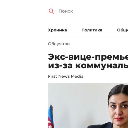
Xроника
Политика
Общ
Общество
Экс-вице-премь
из-за коммунал
First News Media