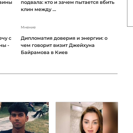
раины
подвала: кто и зачем пытается вбить
клин между ...
Мнение
чу с
Дипломатия доверия и энергии: о
ны -
чем говорит визит Джейхуна
Байрамова в Киев