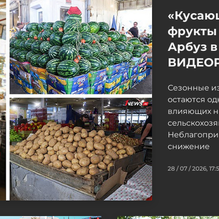
«Кусаю
фрукты 
Арбуз в
ВИДЕО
Сезонные и
остаются од
влияющих н
сельскохоз
Неблагопри
снижение
28 / 07 / 2026, 17: