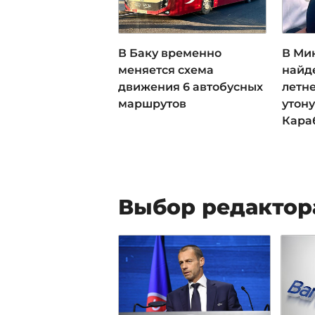
В Баку временно
В Ми
меняется схема
найде
движения 6 автобусных
летн
маршрутов
утон
Кара
Выбор редактор