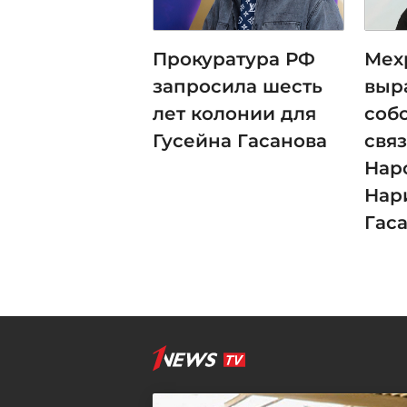
Прокуратура РФ
Мех
запросила шесть
выр
лет колонии для
соб
Гусейна Гасанова
свя
Нар
Нар
Гас