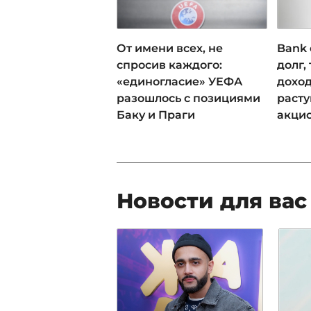
От имени всех, не
Bank 
спросив каждого:
долг,
«единогласие» УЕФА
доход
разошлось с позициями
раст
Баку и Праги
акци
Новости для вас