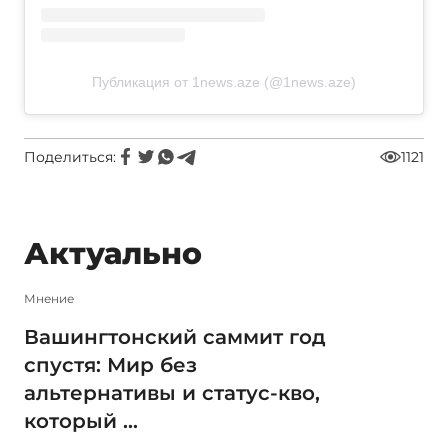
Публикация от 1news.aze (@1news.aze)
Поделиться:
1121
Актуально
Мнение
Вашингтонский саммит год
спустя: Мир без
альтернативы и статус-кво,
который ...