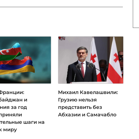
Франции:
Михаил Кавелашвили:
байджан и
Грузию нельзя
ния за год
представить без
приняли
Абхазии и Самачабло
тельные шаги на
к миру