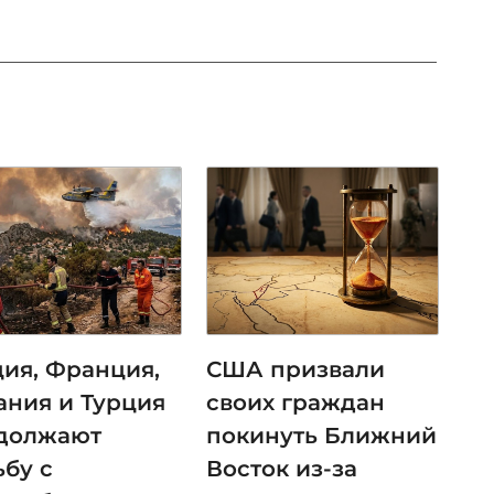
ция, Франция,
США призвали
ания и Турция
своих граждан
должают
покинуть Ближний
ьбу с
Восток из-за