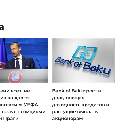
а
ени всех, не
Bank of Baku: рост в
ив каждого:
долг, тающая
ногласие» УЕФА
доходность кредитов и
лось с позициями
растущие выплаты
и Праги
акционерам