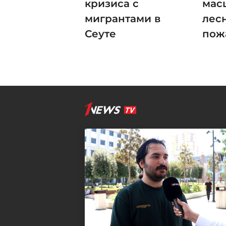
кризиса с
мас
мигрантами в
лес
Сеуте
пож