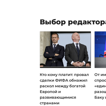
Выбор редактор
Кто кому платит: провал
От им
сделки ФИФА обнажил
спрос
раскол между богатой
«еди
Европой и
разош
развивающимися
Баку 
странами