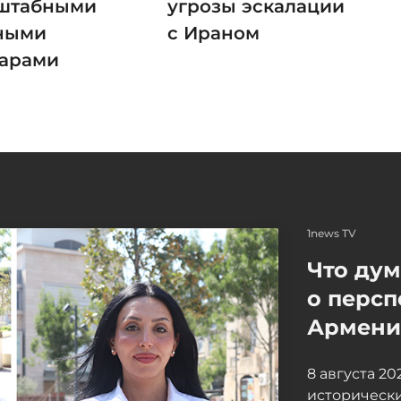
штабными
угрозы эскалации
ными
с Ираном
арами
1news TV
Что ду
о персп
Армение
8 августа 2
исторически