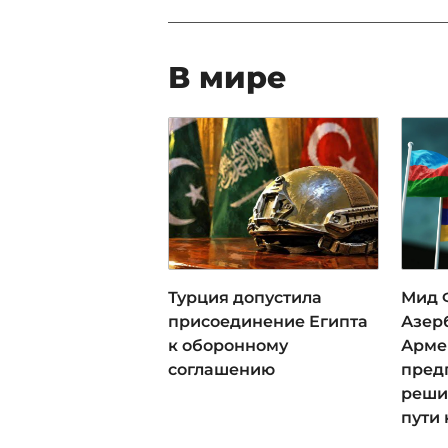
В мире
Турция допустила
Мид 
присоединение Египта
Азер
к оборонному
Арме
соглашению
пред
реши
пути 