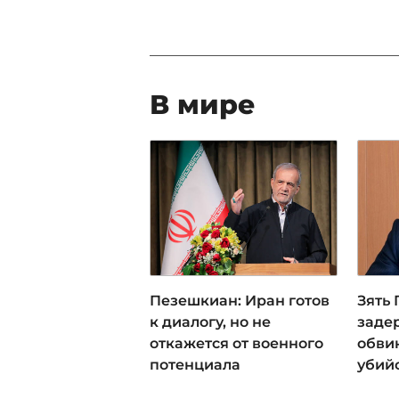
В мире
Пезешкиан: Иран готов
Зять
к диалогу, но не
заде
откажется от военного
обви
потенциала
убий