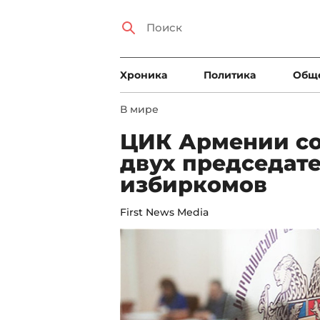
Xроника
Политика
Общ
В мире
ЦИК Армении с
двух председат
избиркомов
First News Media