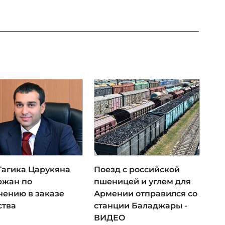
 Гагика Царукяна
Поезд с российской
ржан по
пшеницей и углем для
нению в заказе
Армении отправился со
ства
станции Баладжары -
ВИДЕО