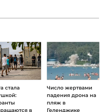
а стала
Число жертвами
ушкой:
падения дрона на
ранты
пляж в
вращаются в
Геленджике