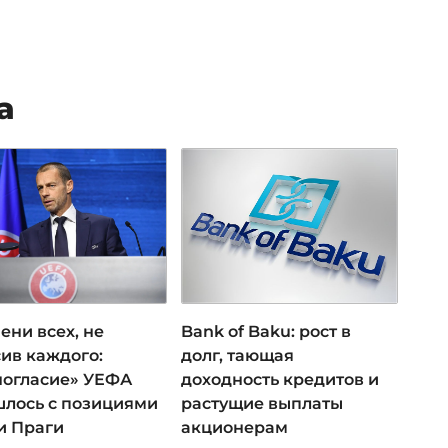
а
ени всех, не
Bank of Baku: рост в
ив каждого:
долг, тающая
ногласие» УЕФА
доходность кредитов и
лось с позициями
растущие выплаты
и Праги
акционерам