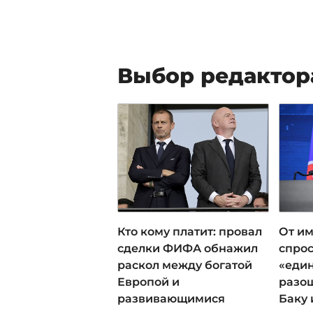
Выбор редактор
Кто кому платит: провал
От им
сделки ФИФА обнажил
спрос
раскол между богатой
«еди
Европой и
разош
развивающимися
Баку 