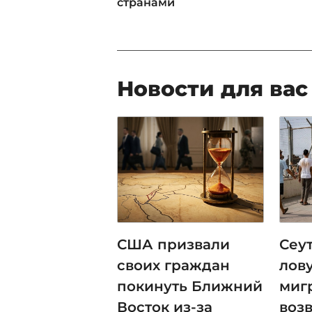
странами
Новости для вас
США призвали
Сеут
своих граждан
лов
покинуть Ближний
миг
Восток из-за
воз