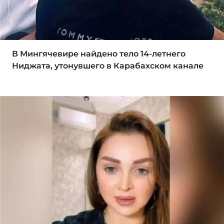
В Мингячевире найдено тело 14-летнего
Ниджата, утонувшего в Карабахском канале