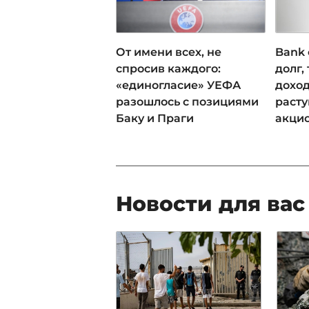
От имени всех, не
Bank 
спросив каждого:
долг,
«единогласие» УЕФА
доход
разошлось с позициями
раст
Баку и Праги
акци
Новости для вас