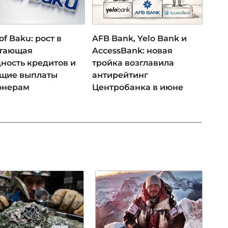
of Baku: рост в
AFB Bank, Yelo Bank и
 тающая
AccessBank: новая
ность кредитов и
тройка возглавила
ущие выплаты
антирейтинг
онерам
Центробанка в июне