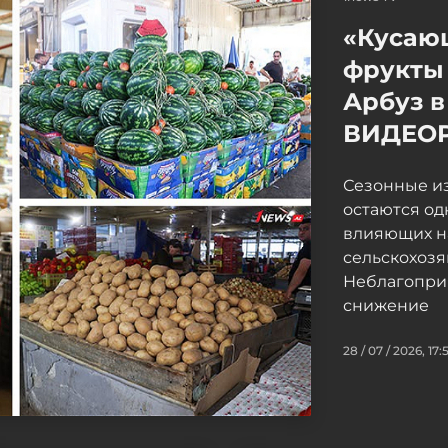
«Кусаю
фрукты 
Арбуз в
ВИДЕО
Сезонные и
остаются од
влияющих н
сельскохоз
Неблагопри
снижение
28 / 07 / 2026, 17: