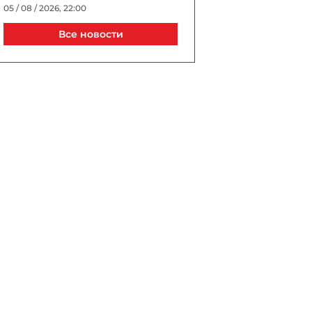
05 / 08 / 2026, 22:00
Все новости
Джиджи Хадид и Брэдли
Купер тайно поженились в
Нью-Йорке?
05 / 08 / 2026, 21:40
Выборы президента УЕФА
пройдут в Астане в 2027
году
05 / 08 / 2026, 21:20
Трагедия в известном ТЦ
Баку: сотрудник погиб, упав
в шахту лифта
05 / 08 / 2026, 20:40
В Турции спустя 10 лет