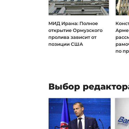
МИД Ирана: Полное
Конс
открытие Ормузского
Арме
пролива зависит от
расс
позиции США
рамо
по пр
Выбор редактор