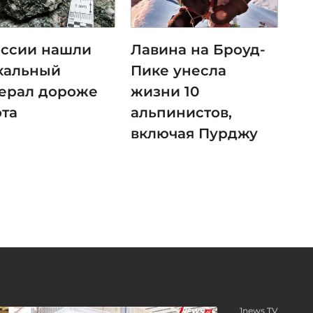
оссии нашли
Лавина на Броуд-
кальный
Пике унесла
ерал дороже
жизни 10
ота
альпинистов,
включая Пурджу
1news TV