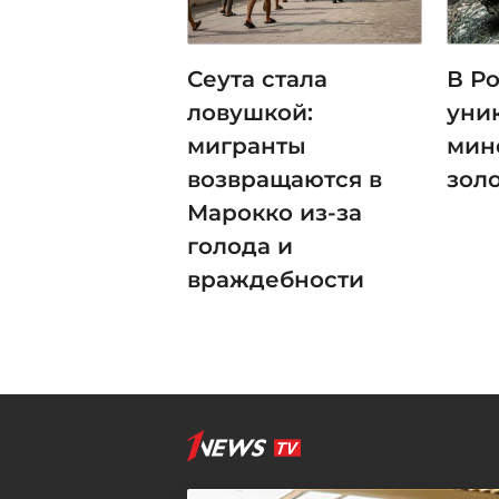
Сеута стала
В Р
ловушкой:
уни
мигранты
мин
возвращаются в
зол
Марокко из-за
голода и
враждебности