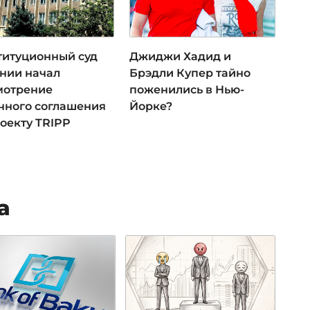
титуционный суд
Джиджи Хадид и
нии начал
Брэдли Купер тайно
мотрение
поженились в Нью-
чного соглашения
Йорке?
оекту TRIPP
а