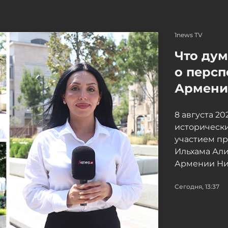
1news TV
Что ду
о персп
Армение
8 августа 2
исторически
участием п
Ильхама Ал
Армении Ни
Сегодня, 13:37