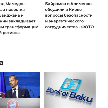
ад Мамедов:
Байрамов и Клименко
ая повестка
обсудили в Киеве
байджана и
вопросы безопасности
нии закладывает
и энергетического
вы трансформации
сотрудничества - ФОТО
й региона
а