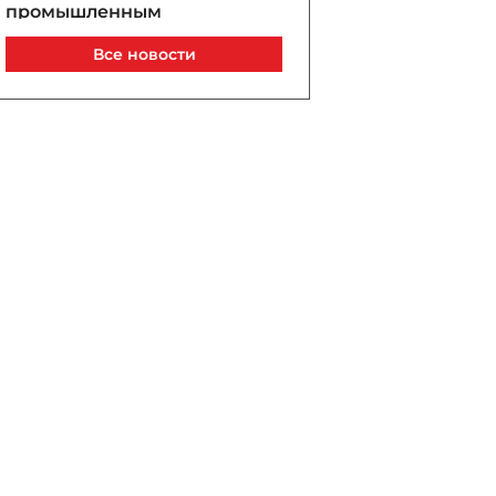
промышленным
потенциалом региона -
Все новости
ФОТО
Сегодня, 14:32
Заявление МЧС в связи с
сильным пожаром в
историческом здании в
центре Баку - ВИДЕО -
ОБНОВЛЕНО
Сегодня, 14:20
Иран намерен запретить
судам США и Израиля
проход через Ормуз
Сегодня, 14:15
Что произошло на суде