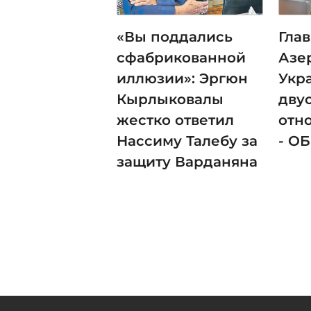
«Вы поддались
Гла
сфабрикованной
Азе
иллюзии»: Эргюн
Укр
Кырлыковалы
дву
жестко ответил
отн
Нассиму Талебу за
- О
защиту Варданяна