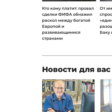
Кто кому платит: провал
От им
сделки ФИФА обнажил
спрос
раскол между богатой
«еди
Европой и
разош
развивающимися
Баку 
странами
Новости для вас