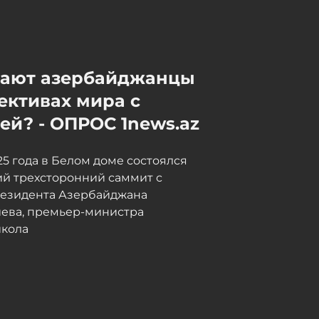
Сегодня, 13:02
Гюльнар Гаджалиева
назначена на высокую
мают азербайджанцы
должность в новом
агентстве
ективах мира с
Сегодня, 13:00
й? - ОПРОС 1news.az
025 года в Белом доме состоялся
й трехсторонний саммит с
резидента Азербайджана
иева, премьер-министра
кола