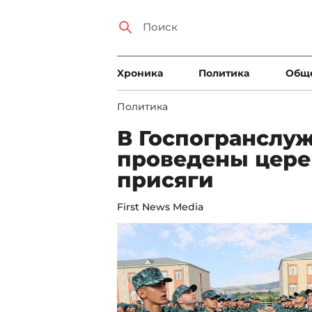
Xроника
Политика
Общ
Политика
В Госпогранслу
проведены цере
присяги
First News Media