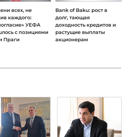
ени всех, не
Bank of Baku: рост в
ив каждого:
долг, тающая
ногласие» УЕФА
доходность кредитов и
лось с позициями
растущие выплаты
и Праги
акционерам