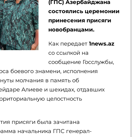
(ГПС) Азербайджана
состоялись церемонии
принесения присяги
новобранцами.
Как передает
1news.az
со ссылкой на
сообщение Госслужбы,
оса боевого знамени, исполнения
нуты молчания в память об
йдаре Алиеве и шехидах, отдавших
ерриториальную целостность
тия присяги была зачитана
амма начальника ГПС генерал-