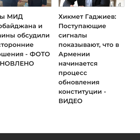
вы МИД
Хикмет Гаджиев:
рбайджана и
Поступающие
аины обсудили
сигналы
сторонние
показывают, что в
ошения - ФОТО
Армении
БНОВЛЕНО
начинается
процесс
обновления
конституции -
ВИДЕО