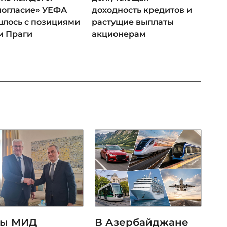
ногласие» УЕФА
доходность кредитов и
лось с позициями
растущие выплаты
и Праги
акционерам
вы МИД
В Азербайджане