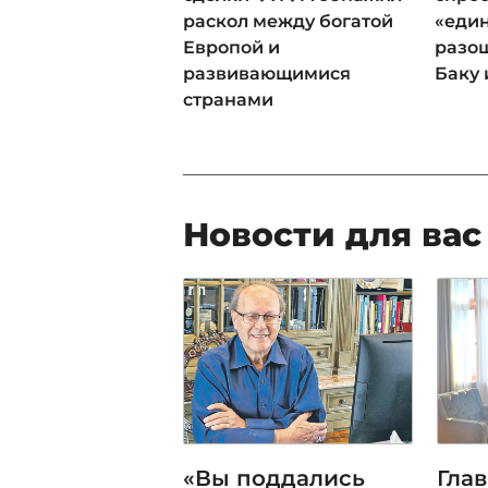
раскол между богатой
«еди
Европой и
разош
развивающимися
Баку 
странами
Новости для вас
«Вы поддались
Гла