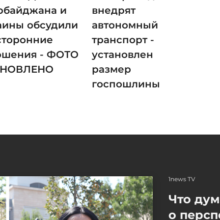
рбайджана и
внедрят
аины обсудили
автономный
сторонние
транспорт -
ошения - ФОТО
установлен
БНОВЛЕНО
размер
госпошлины
1news TV
Что ду
о персп