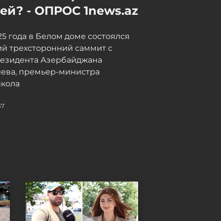
звание Героя Чечни
й? - ОПРОС 1news.az
07 / 08 / 2026, 23:20
025 года в Белом доме состоялся
й трехсторонний саммит с
резидента Азербайджана
иева, премьер-министра
кола
37