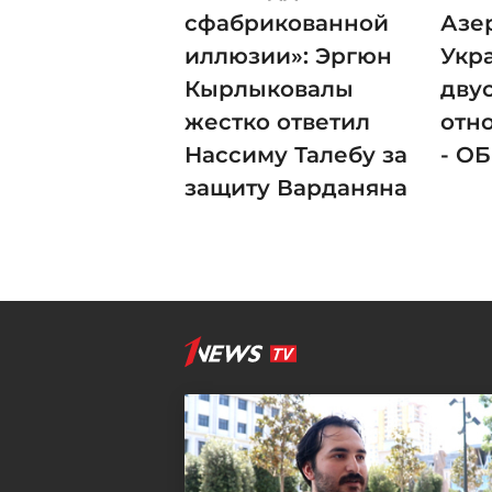
сфабрикованной
Азе
иллюзии»: Эргюн
Укр
Кырлыковалы
дву
жестко ответил
отн
Нассиму Талебу за
- О
защиту Варданяна