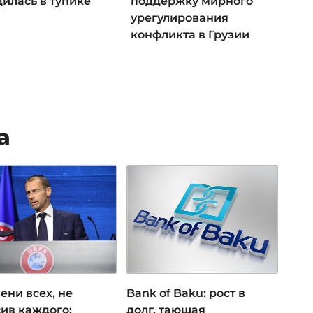
илась в тупике
поддержку мирного
урегулирования
конфликта в Грузии
а
ени всех, не
Bank of Baku: рост в
ив каждого:
долг, тающая