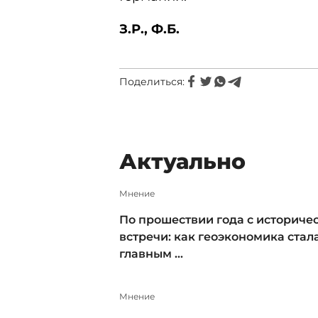
З.Р., Ф.Б.
Поделиться:
Актуально
Мнение
По прошествии года с историче
встречи: как геоэкономика стал
главным ...
Мнение