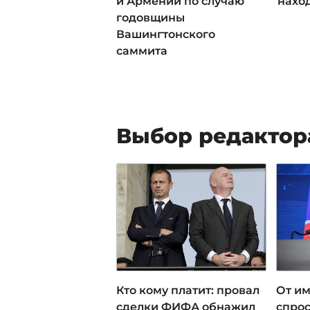
и Армении по случаю
наход
годовщины
Вашингтонского
саммита
Выбор редактор
Кто кому платит: провал
От им
сделки ФИФА обнажил
спрос