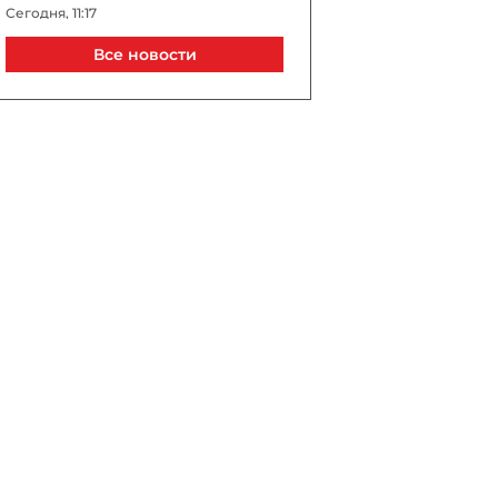
Сегодня, 11:17
Все новости
По прошествии года с
исторической встречи: как
геоэкономика стала
главным двигателем мира
на Южном Кавказе
Сегодня, 11:13
Она дарила жизнь и
знания: к 100-летию Назии
Шамсадинской
Сегодня, 11:00
Пашинян поздравил
народы Азербайджана и
Армении по случаю
годовщины