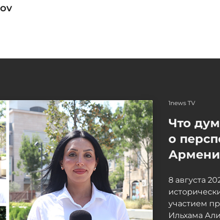
ov
1news TV
Что ду
о персп
Армение
8 августа 2
исторически
участием п
Ильхама Ал