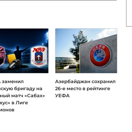
 заменил
Азербайджан сохранил
йскую бригаду на
26-е место в рейтинге
тный матч «Сабах»
УЕФА
хус» в Лиге
ионов