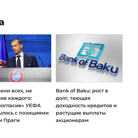
а
ени всех, не
Bank of Baku: рост в
ив каждого:
долг, тающая
ногласие» УЕФА
доходность кредитов и
лось с позициями
растущие выплаты
и Праги
акционерам