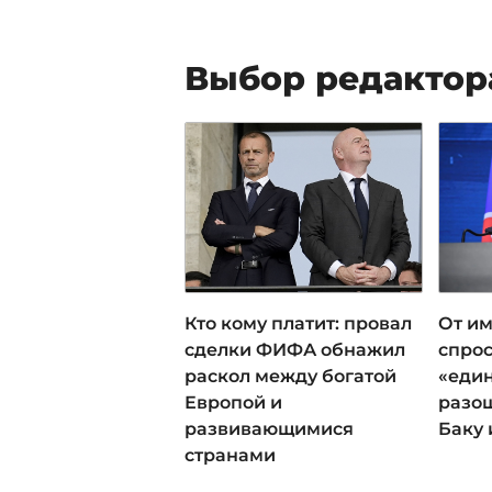
Выбор редактор
Кто кому платит: провал
От им
сделки ФИФА обнажил
спрос
раскол между богатой
«еди
Европой и
разош
развивающимися
Баку 
странами