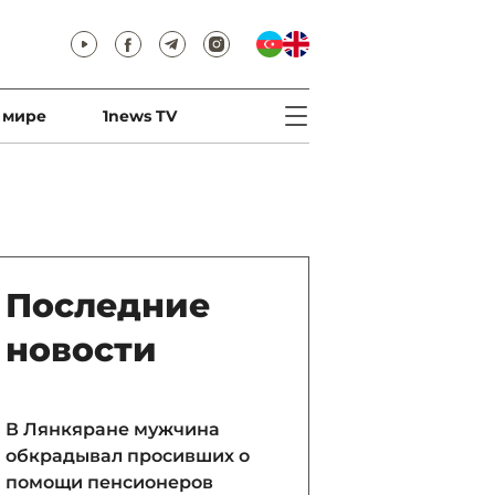
 мире
1news TV
Последние
новости
В Лянкяране мужчина
обкрадывал просивших о
помощи пенсионеров