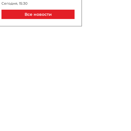
Сегодня, 15:30
Все новости
Что произошло на суде
Arzum? - Заявление от
адвоката - ВИДЕО -
ОБНОВЛЕНО
Сегодня, 15:22
Саудовская Аравия, Турция
и Пакистан сочтут
нападение на одну из стран
атакой на всех
Сегодня, 15:15
Возвращение к истокам и
международному праву:
почему Науру становится
Наоэро