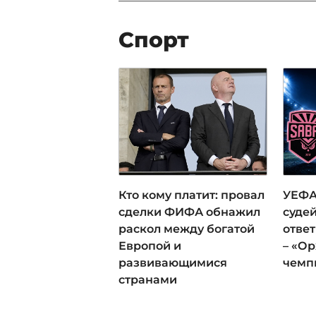
Спорт
Кто кому платит: провал
УЕФА
сделки ФИФА обнажил
суде
раскол между богатой
отве
Европой и
– «Ор
развивающимися
чемп
странами