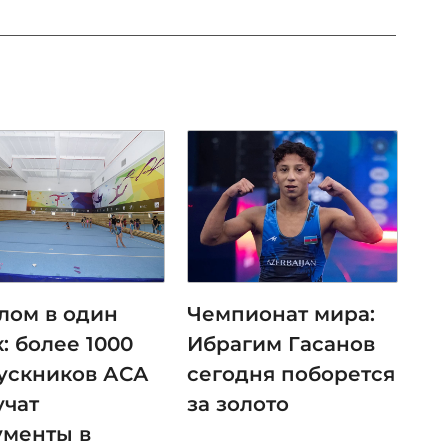
лом в один
Чемпионат мира:
: более 1000
Ибрагим Гасанов
ускников АСА
сегодня поборется
учат
за золото
ументы в