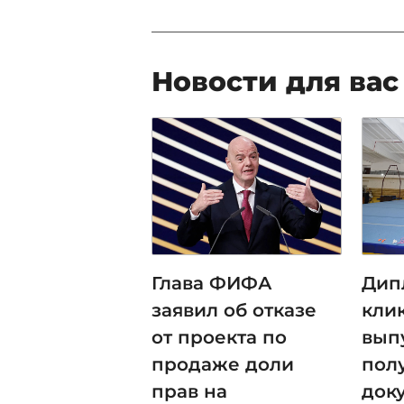
Новости для вас
Глава ФИФА
Дип
заявил об отказе
клик
от проекта по
вып
продаже доли
пол
прав на
док