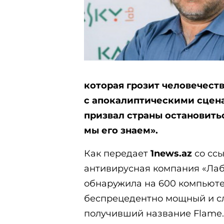
которая грозит человечест
с апокалиптическими сцен
призвал страны остановитьс
мы его знаем».
Как передает
1news.az
со сс
антивирусная компания «Лаб
обнаружила на 600 компьюте
беспрецедентно мощный и с
получивший название Flame.