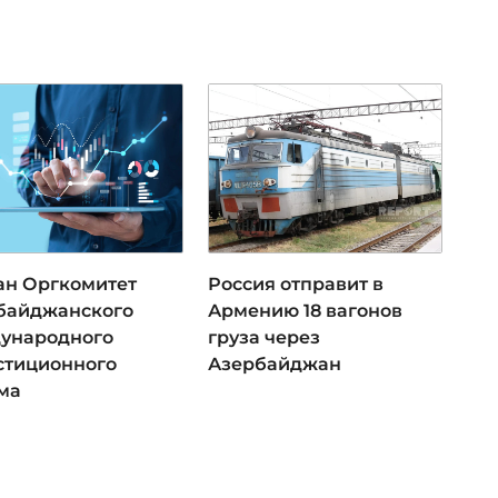
ан Оргкомитет
Россия отправит в
байджанского
Армению 18 вагонов
ународного
груза через
стиционного
Азербайджан
ма