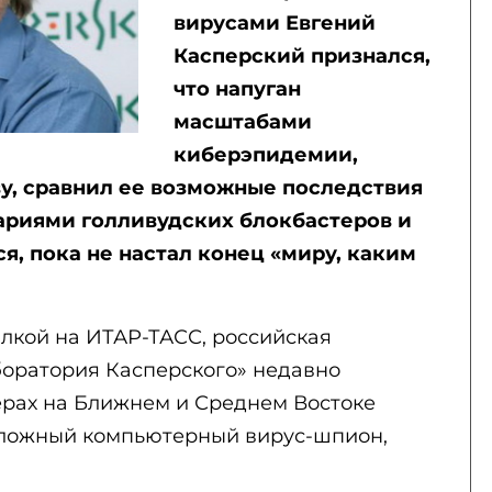
вирусами Евгений
Касперский признался,
что напуган
масштабами
киберэпидемии,
ву, сравнил ее возможные последствия
ариями голливудских блокбастеров и
я, пока не настал конец «миру, каким
ылкой на ИТАР-ТАСС, российская
оратория Касперского» недавно
рах на Ближнем и Среднем Востоке
ложный компьютерный вирус-шпион,