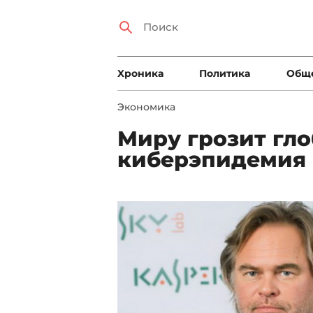
Xроника
Политика
Общ
Экономика
Миру грозит гл
киберэпидемия 