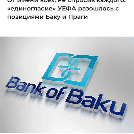
От имени всех, не спросив каждого:
«единогласие» УЕФА разошлось с
позициями Баку и Праги