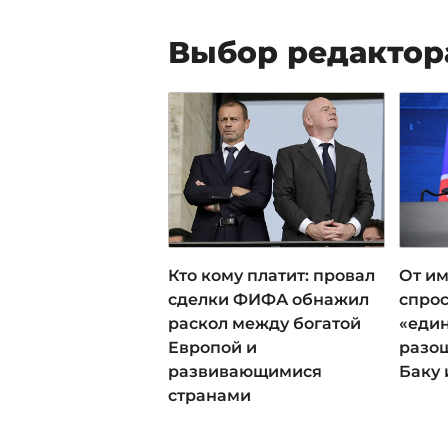
Выбор редактор
Кто кому платит: провал
От им
сделки ФИФА обнажил
спрос
раскол между богатой
«еди
Европой и
разош
развивающимися
Баку 
странами