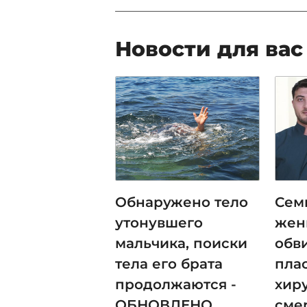
Новости для вас
Обнаружено тело
Сем
утонувшего
же
мальчика, поиски
обв
тела его брата
пла
продолжаются -
хиру
ОБНОВЛЕНО
смер