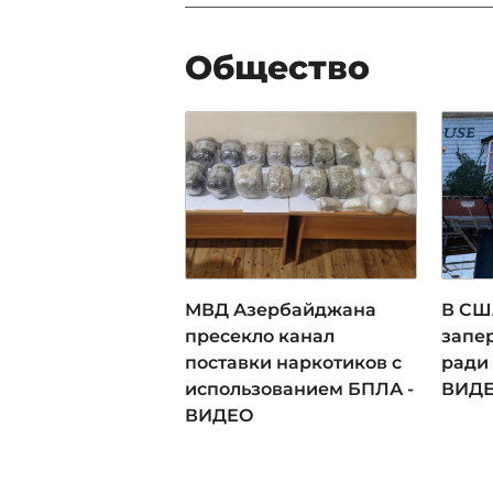
Общество
МВД Азербайджана
В СШ
пресекло канал
запе
поставки наркотиков с
ради
использованием БПЛА -
ВИД
ВИДЕО