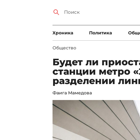
Xроника
Политика
Общ
Общество
Будет ли приост
станции метро «
разделении ли
Фаига Мамедова