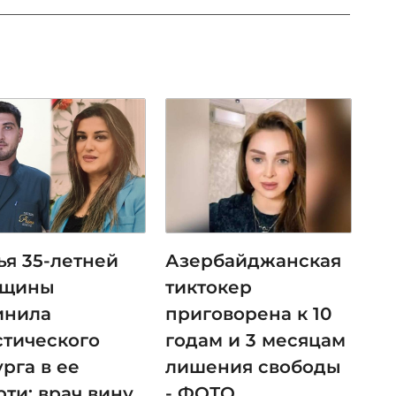
ья 35-летней
Азербайджанская
нщины
тиктокер
инила
приговорена к 10
стического
годам и 3 месяцам
рга в ее
лишения свободы
ти: врач вину
- ФОТО