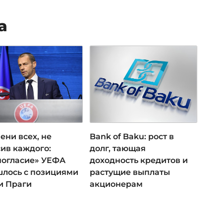
а
ени всех, не
Bank of Baku: рост в
ив каждого:
долг, тающая
ногласие» УЕФА
доходность кредитов и
лось с позициями
растущие выплаты
и Праги
акционерам