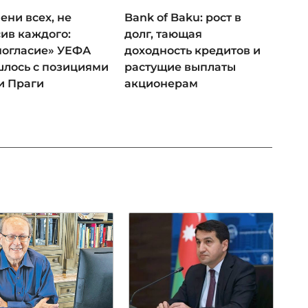
ени всех, не
Bank of Baku: рост в
ив каждого:
долг, тающая
ногласие» УЕФА
доходность кредитов и
лось с позициями
растущие выплаты
и Праги
акционерам