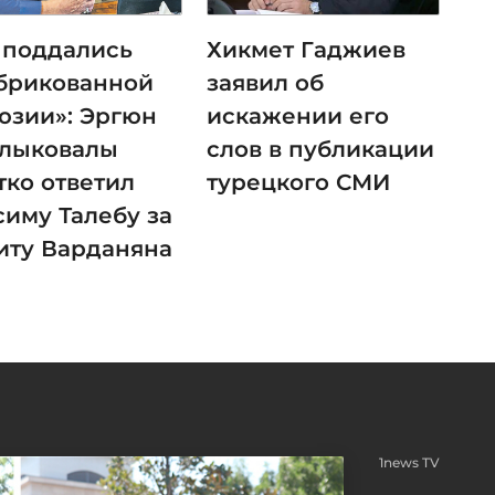
 поддались
Хикмет Гаджиев
брикованной
заявил об
юзии»: Эргюн
искажении его
лыковалы
слов в публикации
тко ответил
турецкого СМИ
симу Талебу за
иту Варданяна
1news TV