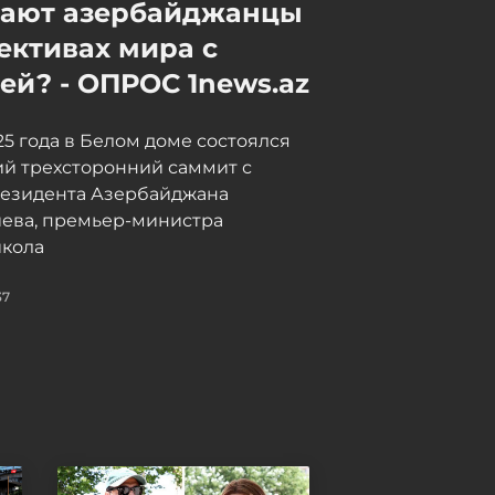
мают азербайджанцы
ективах мира с
й? - ОПРОС 1news.az
025 года в Белом доме состоялся
й трехсторонний саммит с
резидента Азербайджана
иева, премьер-министра
кола
37