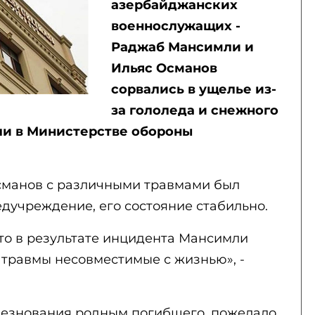
азербайджанских
военнослужащих -
Раджаб Мансимли и
Ильяс Османов
сорвались в ущелье из-
за гололеда и снежного
ли в Министерстве обороны
Османов с различными травмами был
дучреждение, его состояние стабильно.
то в результате инцидента Мансимли
травмы несовместимые с жизнью», -
езнования родным погибшего, пожелало