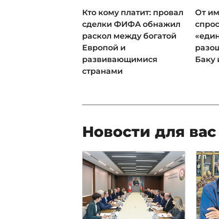
Кто кому платит: провал
От им
сделки ФИФА обнажил
спрос
раскол между богатой
«еди
Европой и
разош
развивающимися
Баку 
странами
Новости для вас