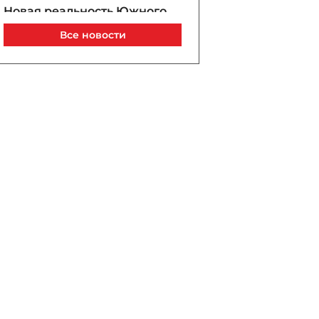
Новая реальность Южного
Кавказа: что изменил
Все новости
Вашингтон - МНЕНИЕ
Сегодня, 15:30
Медведев: Запад бросит
Армению, когда она
перестанет быть тараном
против России
Сегодня, 15:27
Вучич заявил, что не
обсуждал с Зеленским
военное сотрудничество
Сегодня, 15:22
Турция начала
ограничивать судоходство в