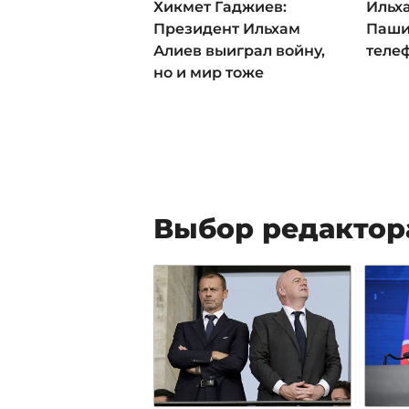
Хикмет Гаджиев:
Ильх
Президент Ильхам
Паши
Алиев выиграл войну,
теле
но и мир тоже
Выбор редактор