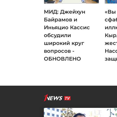
МИД: Джейхун
«Вы
Байрамов и
сфа
Иньяцио Кассис
илл
обсудили
Кыр
широкий круг
жес
вопросов -
Нас
ОБНОВЛЕНО
защ