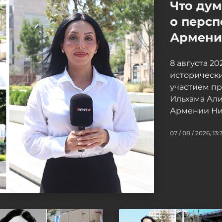
Что ду
о персп
Армение
8 августа 2
исторически
участием п
Ильхама Ал
Армении Ни
07 / 08 / 2026, 13: