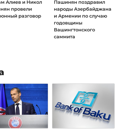
ам Алиев и Никол
Пашинян поздравил
нян провели
народы Азербайджана
фонный разговор
и Армении по случаю
годовщины
Вашингтонского
саммита
а