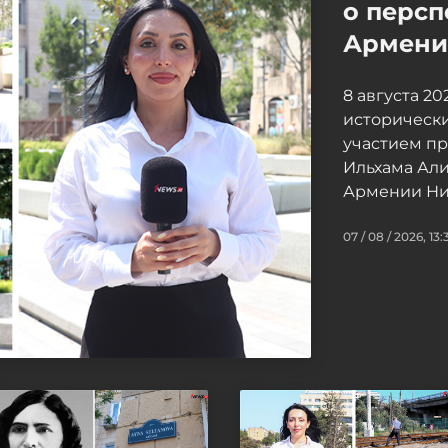
о персп
Армение
8 августа 2
исторически
участием п
Ильхама Ал
Армении Ни
07 / 08 / 2026, 13: