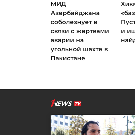
МИД
Хик
Азербайджана
«баз
соболезнует в
Пус
связи с жертвами
и ищ
аварии на
най
угольной шахте в
Пакистане