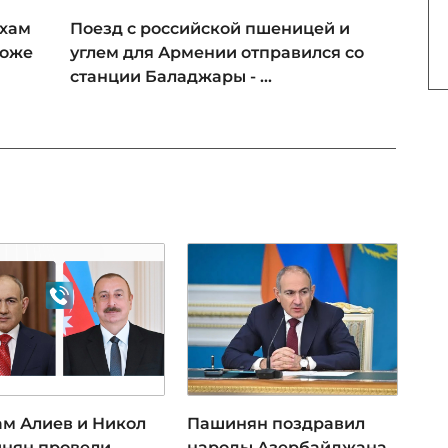
ьхам
Поезд с российской пшеницей и
тоже
углем для Армении отправился со
станции Баладжары - ...
ам Алиев и Никол
Пашинян поздравил
нян провели
народы Азербайджана