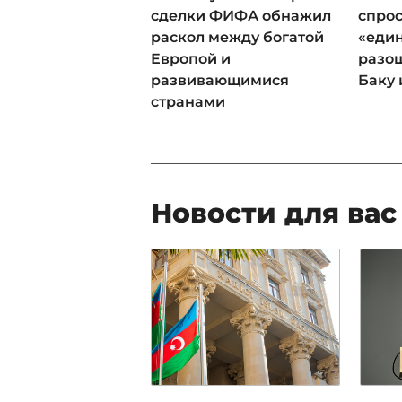
сделки ФИФА обнажил
спрос
раскол между богатой
«еди
Европой и
разош
развивающимися
Баку 
странами
Новости для вас