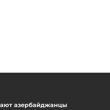
Ишхан Вердян для
1news.az: Армения в полной
мере ощущает блага мира,
но обществу еще предстоит
осознать его цену
Сегодня, 14:35
Число погибших из-за
стрельбы в школе в
Таиланде возросло
Сегодня, 14:15
мают азербайджанцы