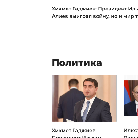
Хикмет Гаджиев: Президент Ил
Алиев выиграл войну, но и мир 
Политика
Хикмет Гаджиев:
Ильх
Президент Ильхам
Паши