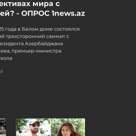
ективах мира с
й? - ОПРОС 1news.az
025 года в Белом доме состоялся
й трехсторонний саммит с
резидента Азербайджана
иева, премьер-министра
кола
37