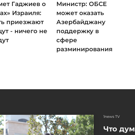
мет Гаджиев о
Министр: ОБСЕ
ах» Израиля:
может оказать
ть приезжают
Азербайджану
ут - ничего не
поддержку в
дут
сфере
разминирования
1news TV
Что ду