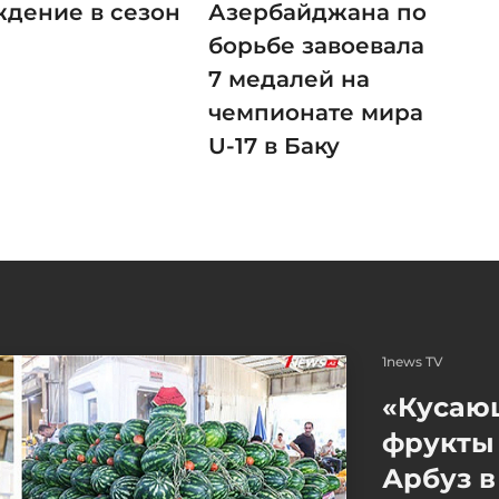
ждение в сезон
Азербайджана по
борьбе завоевала
7 медалей на
чемпионате мира
U-17 в Баку
1news TV
«Кусаю
фрукты 
Арбуз в