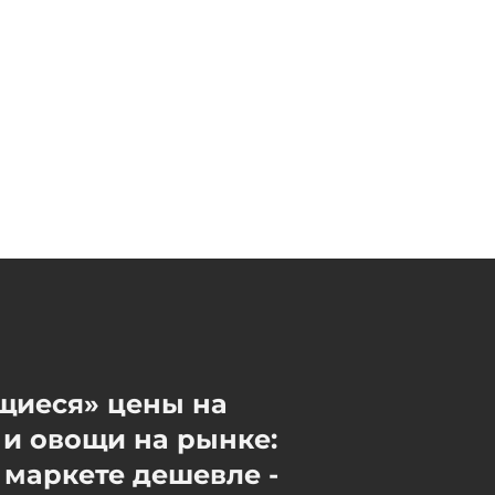
МИД Великобритании
безопасность Европы и
ситуацию вокруг Ирана
06 / 08 / 2026, 22:00
щиеся» цены на
и овощи на рынке:
 маркете дешевле -