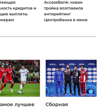
 тающая
AccessBank: новая
ность кредитов и
тройка возглавила
ущие выплаты
антирейтинг
онерам
Центробанка в июне
самое лучшее
Сборная