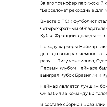
За его трансфер парижский к
"Барселоне" рекордные для м
Вместе с ПСЖ футболист ста
четырехкратным обладателем
Кубке Франции, дважды — в 
По ходу карьеры Неймар такж
дважды выиграл чемпионат И
разу — Лигу чемпионов, Суп
Первым клубом Неймара был "
выиграл Кубок Бразилии и К
Неймар является лучшим бо
Он забил за команду 80 голов
В составе сборной Бразилии 