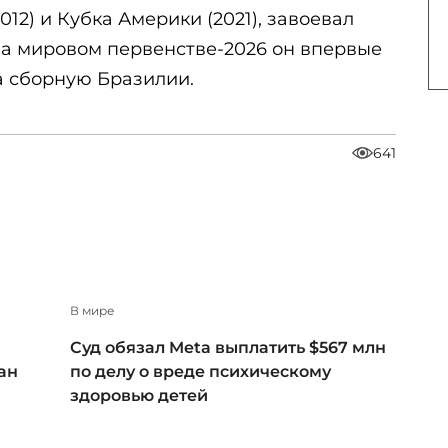
12) и Кубка Америки (2021), завоевал
На мировом первенстве-2026 он впервые
за сборную Бразилии.
641
В мире
Суд обязал Meta выплатить $567 млн
ан
по делу о вреде психическому
здоровью детей