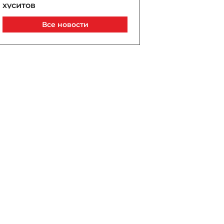
хуситов
Сегодня, 09:40
Все новости
Азербайджанская нефть
подорожала более чем на
$2
Сегодня, 09:37
ВСУ продолжают атаковать
склады Wildberries
Сегодня, 09:30
Фархад Мамедов: Мирная
повестка Азербайджана и
Армении закладывает
основы трансформации
опций региона
Сегодня, 09:18