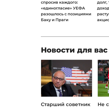
спросив каждого:
долг,
«единогласие» УЕФА
доход
разошлось с позициями
раст
Баку и Праги
акци
Новости для вас
Старший советник
Не 