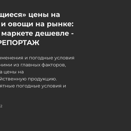
дальнобойщики в Грузии
неделями не могут пройти
щиеся» цены на
таможню, в МИД направлен
и овощи на рынке:
запрос - ФОТО -
ОБНОВЛЕНО
 маркете дешевле -
06 / 08 / 2026, 18:15
РЕПОРТАЖ
зменения и погодные условия
ними из главных факторов,
а цены на
яйственную продукцию.
ятные погодные условия и
52