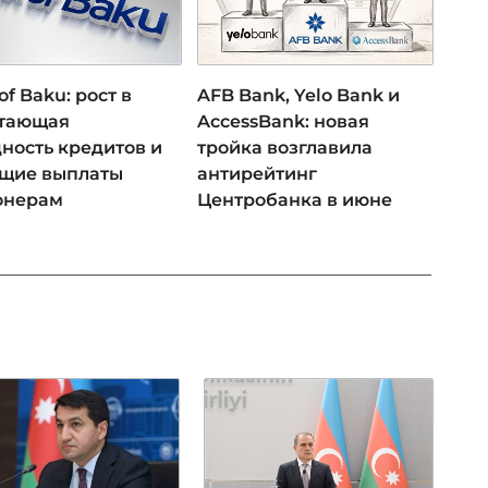
of Baku: рост в
AFB Bank, Yelo Bank и
 тающая
AccessBank: новая
ность кредитов и
тройка возглавила
ущие выплаты
антирейтинг
онерам
Центробанка в июне