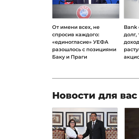
От имени всех, не
Bank 
спросив каждого:
долг,
«единогласие» УЕФА
доход
разошлось с позициями
раст
Баку и Праги
акци
Новости для вас