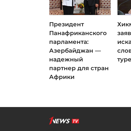
Президент
Хик
Панафриканского
зая
парламента:
иск
Азербайджан —
сло
надежный
тур
партнер для стран
Африки