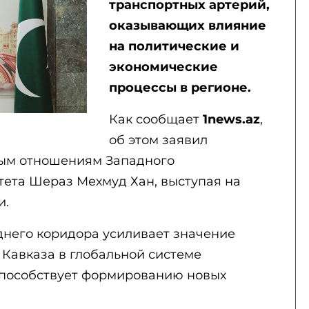
транспортных артерий,
оказывающих влияние
на политические и
экономические
процессы в регионе.
Как сообщает
1news.az
,
об этом заявил
ым отношениям Западного
ета Шераз Мехмуд Хан, выступая на
и.
днего коридора усиливает значение
Кавказа в глобальной системе
способствует формированию новых