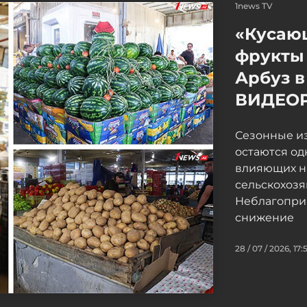
1news TV
«Кусаю
фрукты 
Арбуз в
ВИДЕО
Сезонные и
остаются од
влияющих н
сельскохоз
Неблагопри
снижение
28 / 07 / 2026, 17: