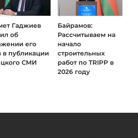
мет Гаджиев
Байрамов:
вил об
Рассчитываем на
ажении его
начало
в в публикации
строительных
ецкого СМИ
работ по TRIPP в
2026 году