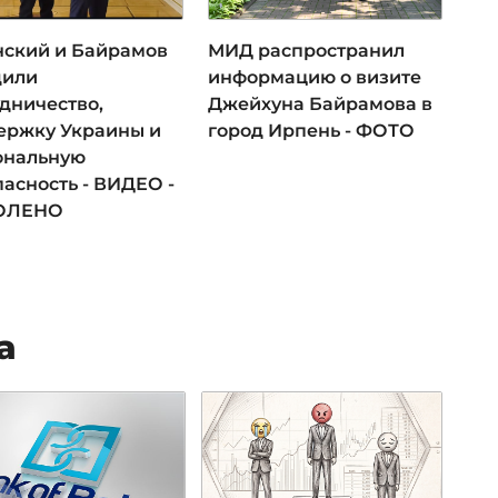
нский и Байрамов
МИД распространил
дили
информацию о визите
дничество,
Джейхуна Байрамова в
ержку Украины и
город Ирпень - ФОТО
ональную
асность - ВИДЕО -
ОЛЕНО
а