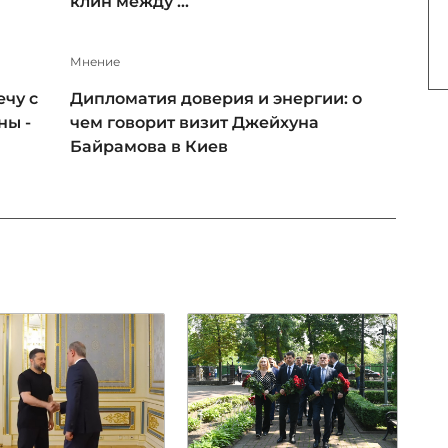
клин между ...
Мнение
чу с
Дипломатия доверия и энергии: о
ны -
чем говорит визит Джейхуна
Байрамова в Киев