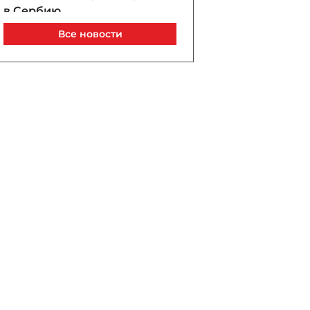
в Сербию
07 / 08 / 2026, 21:40
Все новости
Анар Байрамов уволил
замдиректора Yeni Klinika
07 / 08 / 2026, 21:20
В Лачине вспыхнул пожар
рядом с жилыми домами
07 / 08 / 2026, 21:00
В Бейлагане подросток
утонул в канале
07 / 08 / 2026, 20:33
Турецкий сухогруз
атакован дроном у порта
Новороссийск