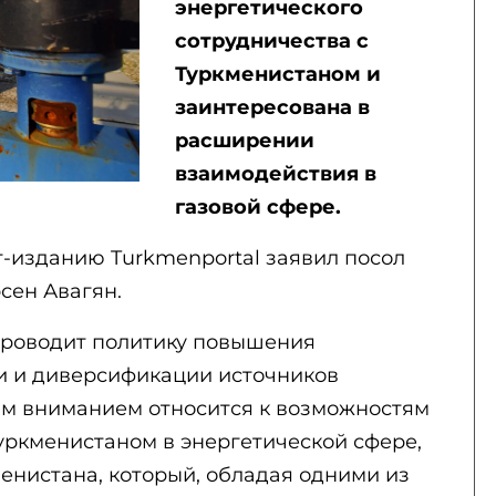
энергетического
сотрудничества с
Туркменистаном и
заинтересована в
расширении
взаимодействия в
газовой сфере.
т-изданию Turkmenportal заявил посол
сен Авагян.
проводит политику повышения
и и диверсификации источников
им вниманием относится к возможностям
уркменистаном в энергетической сфере,
енистана, который, обладая одними из