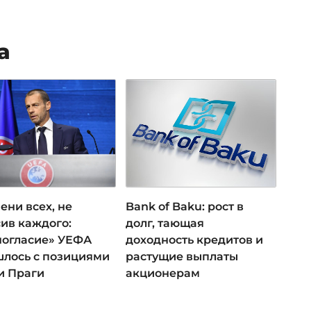
а
ени всех, не
Bank of Baku: рост в
ив каждого:
долг, тающая
ногласие» УЕФА
доходность кредитов и
лось с позициями
растущие выплаты
и Праги
акционерам