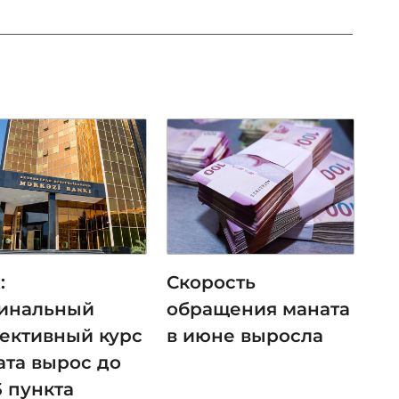
:
Скорость
инальный
обращения маната
ективный курс
в июне выросла
ата вырос до
5 пункта