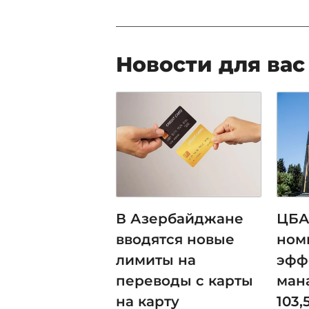
Новости для вас
В Азербайджане
ЦБА
вводятся новые
ном
лимиты на
эфф
переводы с карты
ман
на карту
103,