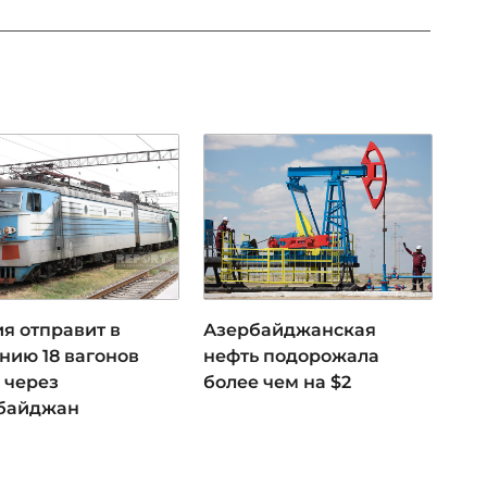
я отправит в
Азербайджанская
нию 18 вагонов
нефть подорожала
 через
более чем на $2
байджан