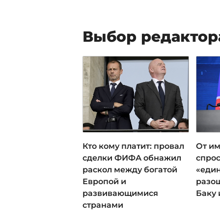
Выбор редактор
Кто кому платит: провал
От им
сделки ФИФА обнажил
спрос
раскол между богатой
«еди
Европой и
разош
развивающимися
Баку 
странами