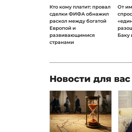
Кто кому платит: провал
От им
сделки ФИФА обнажил
спрос
раскол между богатой
«еди
Европой и
разош
развивающимися
Баку 
странами
Новости для вас