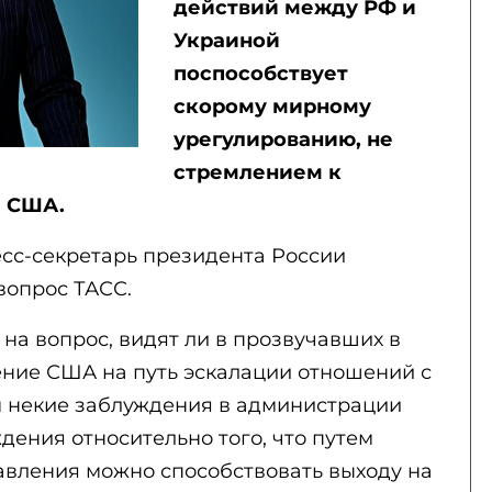
действий между РФ и
Украиной
поспособствует
скорому мирному
урегулированию, не
стремлением к
м США.
есс-секретарь президента России
вопрос ТАСС.
н на вопрос, видят ли в прозвучавших в
ние США на путь эскалации отношений с
м некие заблуждения в администрации
дения относительно того, что путем
авления можно способствовать выходу на