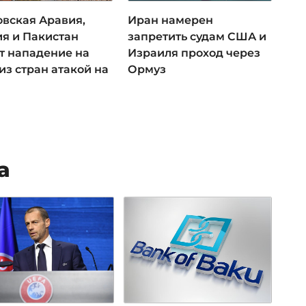
овская Аравия,
Иран намерен
ия и Пакистан
запретить судам США и
ут нападение на
Израиля проход через
из стран атакой на
Ормуз
а