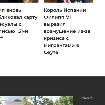
мп вновь
Король Испании
бликовал карту
Филипп VI
есуэлы с
выразил
писью "51-й
возмущение из-за
т"
кризиса с
мигрантами в
Сеуте
1news TV