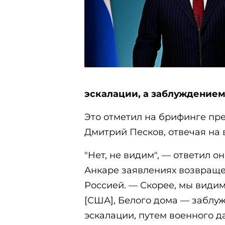
эскалации, а заблуждение
Это отметил на брифинге пр
Дмитрий Песков, отвечая на 
"Нет, не видим", — ответил о
Анкаре заявлениях возвраще
Россией. — Скорее, мы види
[США], Белого дома — заблуж
эскалации, путем военного д