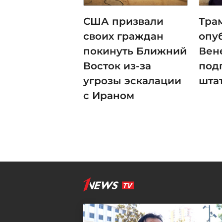
США призвали
Тра
своих граждан
опу
покинуть Ближний
Вен
Восток из-за
под
угрозы эскалации
шта
с Ираном