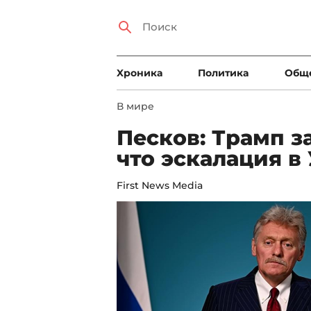
Xроника
Политика
Общ
В мире
Песков: Трамп з
что эскалация в
First News Media