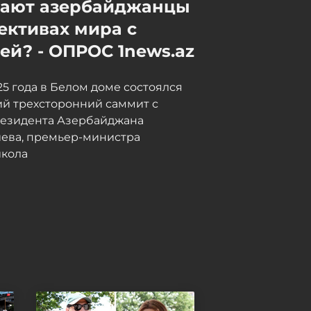
мают азербайджанцы
инвестиционного форума
Сегодня, 13:43
ективах мира с
й? - ОПРОС 1news.az
Азербайджан назначил
нового посла в Малайзии
025 года в Белом доме состоялся
Сегодня, 13:39
й трехсторонний саммит с
резидента Азербайджана
иева, премьер-министра
кола