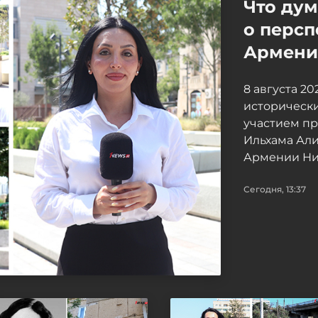
Что ду
о персп
Армение
8 августа 2
исторически
участием п
Ильхама Ал
Армении Ни
Сегодня, 13:37