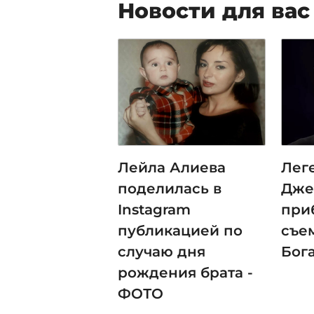
Новости для вас
Лейла Алиева
Лег
поделилась в
Дже
Instagram
при
публикацией по
съе
случаю дня
Бога
рождения брата -
ФОТО