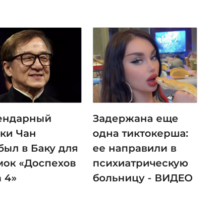
ендарный
Задержана еще
ки Чан
одна тиктокерша:
был в Баку для
ее направили в
мок «Доспехов
психиатрическую
 4»
больницу - ВИДЕО