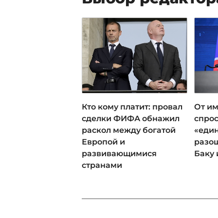
Кто кому платит: провал
От им
сделки ФИФА обнажил
спрос
раскол между богатой
«еди
Европой и
разош
развивающимися
Баку 
странами