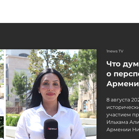
1news TV
Что ду
о персп
Армение
8 августа 2
исторически
участием п
Ильхама Ал
Армении Ни