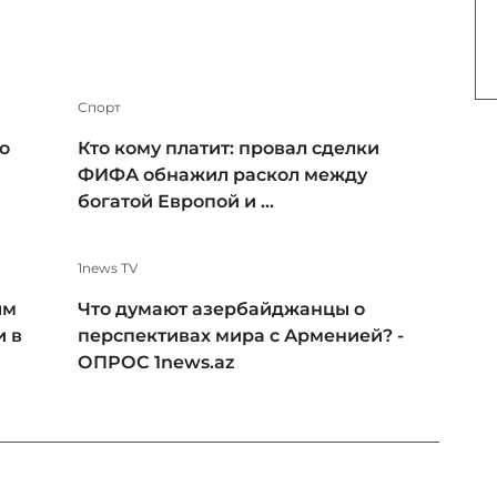
Спорт
о
Кто кому платит: провал сделки
ФИФА обнажил раскол между
богатой Европой и ...
1news TV
ым
Что думают азербайджанцы о
и в
перспективах мира с Арменией? -
ОПРОС 1news.az