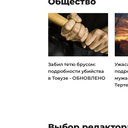
Общество
Забил тетю брусом:
Ужас
подробности убийства
подр
в Товузе - ОБНОВЛЕНО
мужа
Терт
Выбор редактор