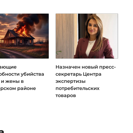
ающие
Назначен новый пресс-
обности убийства
секретарь Центра
 и жены в
экспертизы
ерском районе
потребительских
товаров
а