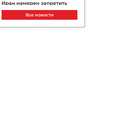
Иран намерен запретить
судам США и Израиля
Все новости
проход через Ормуз
Сегодня, 14:15
Ходатайство Arzum 9999
удовлетворено - ВИДЕО
Сегодня, 14:10
Создан Оргкомитет
Азербайджанского
международного
инвестиционного форума
Сегодня, 13:43
Азербайджан назначил
нового посла в Малайзии
Сегодня, 13:39