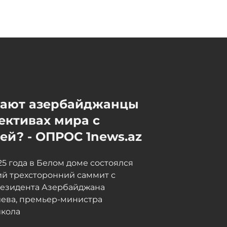
В Азербайджане
разъяснили правила
ограничений по переводам
с карты на карту
Сегодня, 12:46
мают азербайджанцы
ективах мира с
й? - ОПРОС 1news.az
025 года в Белом доме состоялся
й трехсторонний саммит с
резидента Азербайджана
иева, премьер-министра
кола