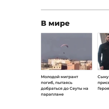
В мире
Молодой мигрант
Сыну
погиб, пытаясь
прис
добраться до Сеуты на
Геро
параплане