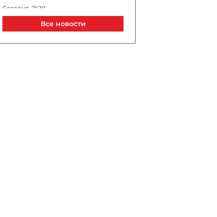
Сегодня, 21:20
Все новости
В Лачине вспыхнул пожар
рядом с жилыми домами
Сегодня, 21:00
В Бейлагане подросток
утонул в канале
Сегодня, 20:33
Турецкий сухогруз
атакован дроном у порта
Новороссийск
Сегодня, 20:20
Корейскую футбольную
ассоциацию обвинили в
оплате интим-услуг