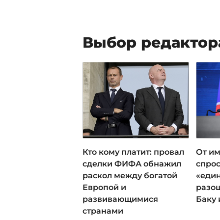
Выбор редактор
Кто кому платит: провал
От им
сделки ФИФА обнажил
спрос
раскол между богатой
«еди
Европой и
разош
развивающимися
Баку 
странами