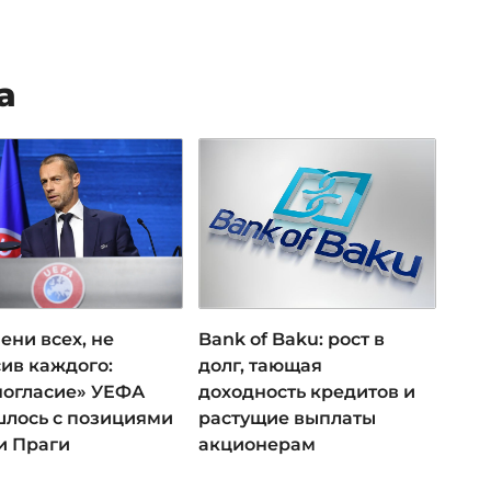
а
ени всех, не
Bank of Baku: рост в
ив каждого:
долг, тающая
ногласие» УЕФА
доходность кредитов и
лось с позициями
растущие выплаты
и Праги
акционерам