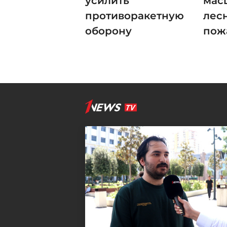
усилить
мас
противоракетную
лес
оборону
пож