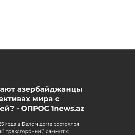
мают азербайджанцы
ективах мира с
й? - ОПРОС 1news.az
025 года в Белом доме состоялся
й трехсторонний саммит с