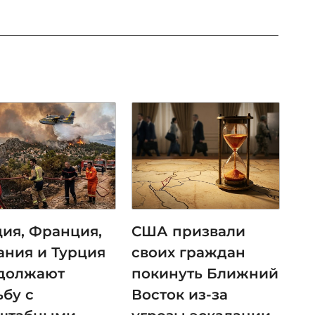
ция, Франция,
США призвали
ания и Турция
своих граждан
должают
покинуть Ближний
ьбу с
Восток из-за