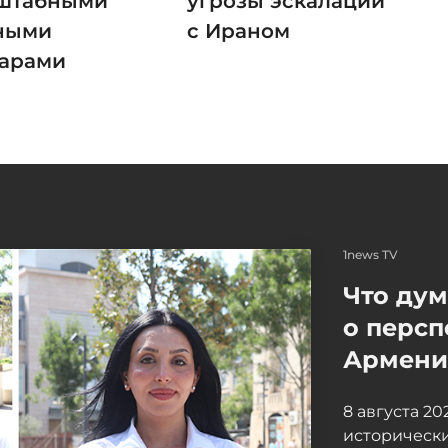
штабными
угрозы эскалации
ными
с Ираном
арами
1news TV
Что ду
о персп
Армение
8 августа 2
исторически