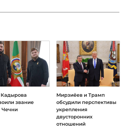
 Кадырова
Мирзиёев и Трамп
воили звание
обсудили перспективы
я Чечни
укрепления
двусторонних
отношений