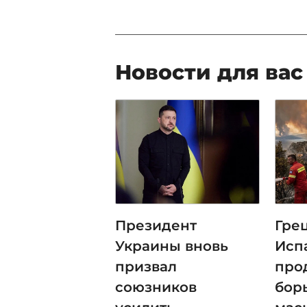
Новости для вас
Президент
Гре
Украины вновь
Исп
призвал
про
союзников
бор