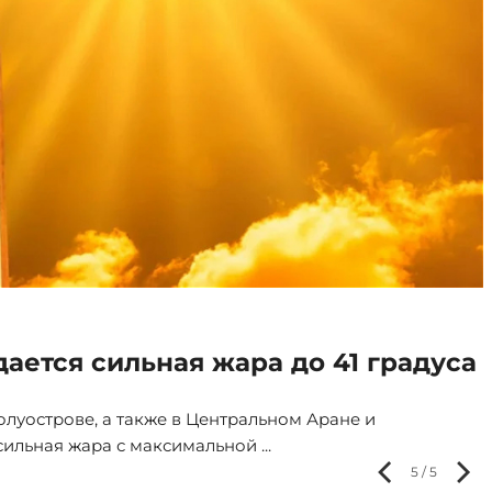
ву: разговор продолжался более
ИВ
идентом Азербайджана Ильхамом Алиевым и
ом, состоявшийся 8 августа, продолжался более 40