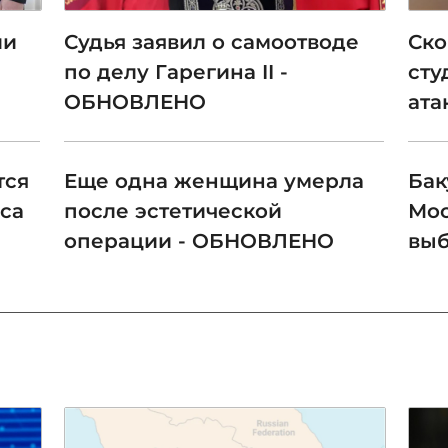
ли
Судья заявил о самоотводе
Ско
по делу Гарегина II -
сту
ОБНОВЛЕНО
ата
тся
Еще одна женщина умерла
Бак
уса
после эстетической
Мос
операции - ОБНОВЛЕНО
выб