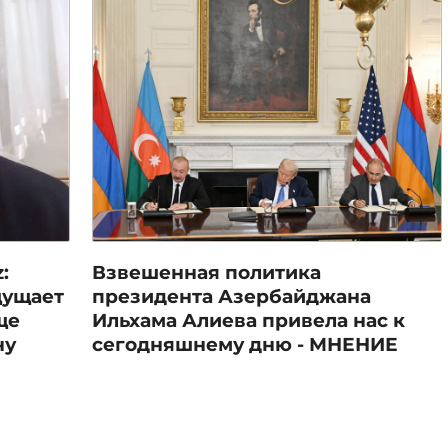
:
Взвешенная политика
щущает
президента Азербайджана
ще
Ильхама Алиева привела нас к
ну
сегодняшнему дню - МНЕНИЕ