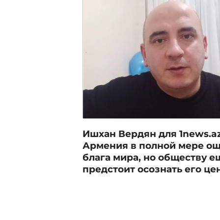
Ишхан Вердян для 1news.az
Армения в полной мере о
блага мира, но обществу е
предстоит осознать его це