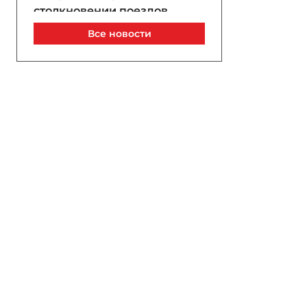
столкновении поездов
пострадали 24 человека
Все новости
Сегодня, 00:01
Мировой футбол скорбит:
клубы и организации
поддерживают Месси
после смерти отца
08 / 08 / 2026, 23:37
Владимир Зеленский:
первое применение
украинской
баллистической ракеты
может состояться осенью
08 / 08 / 2026, 23:19
Солнечное затмение