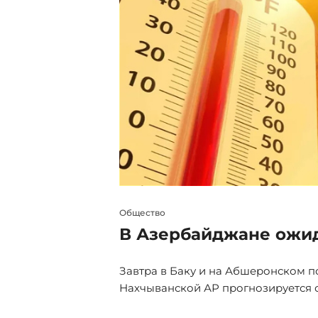
Xроника
о 41 градуса
Трамп позвонил Алие
40 минут - ЭКСКЛЮЗ
м Аране и
Телефонный разговор между През
Президентом США Дональдом Трамп