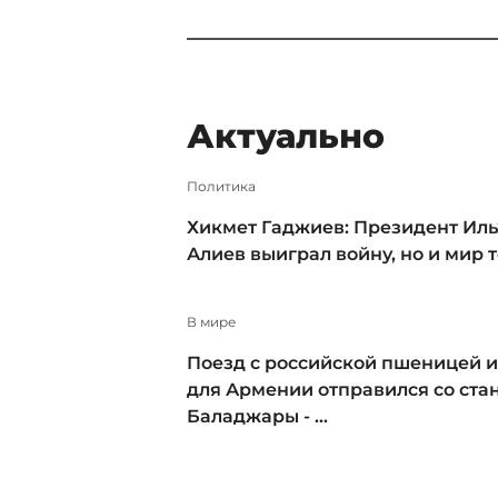
минут. Как стало ...
Актуально
Политика
Хикмет Гаджиев: Президент Ил
Алиев выиграл войну, но и мир 
В мире
Поезд с российской пшеницей и
для Армении отправился со ста
Баладжары - ...