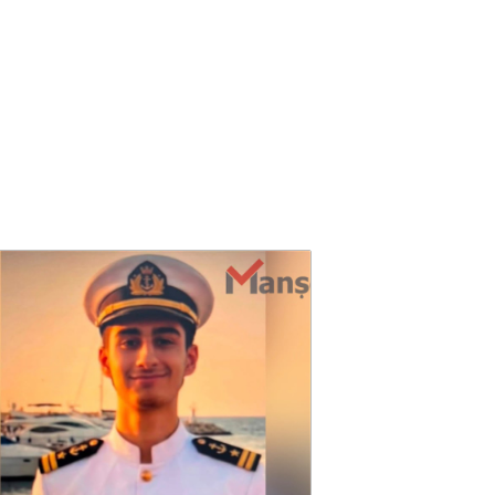
08 / 08 / 2026, 22:06
В Китае из-за тайфуна
«Долфин» эвакуированы
свыше 420 тысяч человек
08 / 08 / 2026, 21:40
Ильхам Алиев - Трампу:
Азербайджано-
американские отношения
находятся на высшей
точке за 34 года
08 / 08 / 2026, 21:19
На Тайване начались
военные учения по
отражению возможного
нападения - ВИДЕО