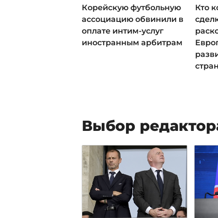
Корейскую футбольную
Кто к
ассоциацию обвинили в
сдел
оплате интим-услуг
раск
иностранным арбитрам
Евро
разв
стра
Выбор редактор