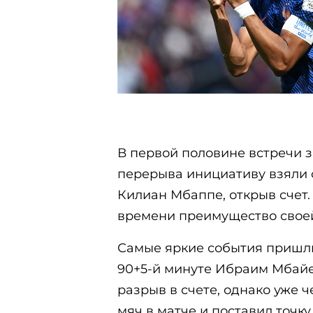
В первой половине встречи з
перерыва инициативу взяли 
Килиан Мбаппе, открыв счет.
времени преимущество своей
Самые яркие события пришли
90+5-й минуте Ибраим Мбайе
разрыв в счете, однако уже 
мяч в матче и поставил точку