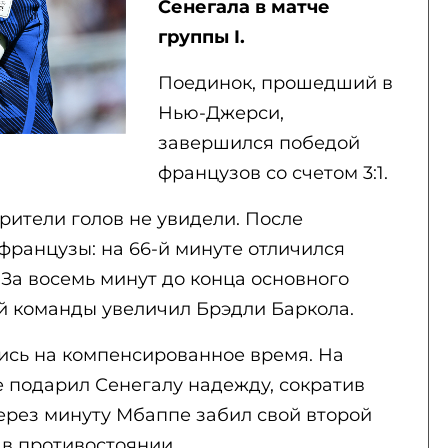
Сенегала в матче
группы I.
Поединок, прошедший в
Нью-Джерси,
завершился победой
французов со счетом 3:1.
рители голов не увидели. После
французы: на 66-й минуте отличился
 За восемь минут до конца основного
 команды увеличил Брэдли Баркола.
сь на компенсированное время. На
 подарил Сенегалу надежду, сократив
через минуту Мбаппе забил свой второй
 в противостоянии.