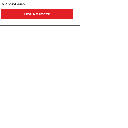
в Сербию
07 / 08 / 2026, 21:40
Все новости
Анар Байрамов уволил
замдиректора Yeni Klinika
07 / 08 / 2026, 21:20
В Лачине вспыхнул пожар
рядом с жилыми домами
07 / 08 / 2026, 21:00
В Бейлагане подросток
утонул в канале
07 / 08 / 2026, 20:33
Турецкий сухогруз
атакован дроном у порта
Новороссийск