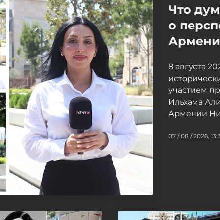
Что ду
о персп
Армение
8 августа 2
исторически
участием п
Ильхама Ал
Армении Ни
07 / 08 / 2026, 13: