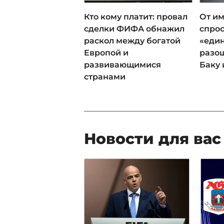
Кто кому платит: провал
От им
сделки ФИФА обнажил
спрос
раскол между богатой
«еди
Европой и
разош
развивающимися
Баку 
странами
Новости для вас