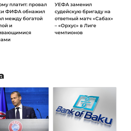
ому платит: провал
УЕФА заменил
ки ФИФА обнажил
судейскую бригаду на
ол между богатой
ответный матч «Сабах»
пой и
– «Орхус» в Лиге
ивающимися
чемпионов
нами
а