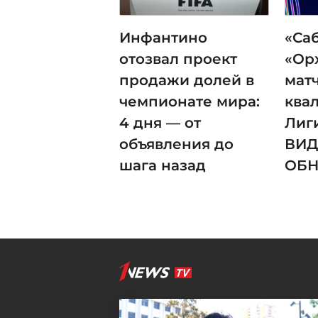
Инфантино
«Са
отозвал проект
«Ор
продажи долей в
мат
чемпионате мира:
ква
4 дня — от
Лиг
объявления до
ВИД
шага назад
ОБ