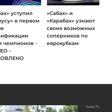
бах» уступил
«Сабах» и
хусу» в первом
«Карабах» узнают
че
своих возможных
лификации
соперников по
и чемпионов -
еврокубкам
ЕО -
НОВЛЕНО
1news TV