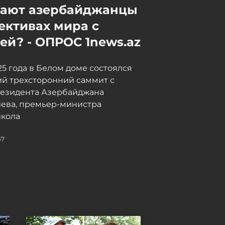
мают азербайджанцы
ективах мира с
й? - ОПРОС 1news.az
025 года в Белом доме состоялся
й трехсторонний саммит с
резидента Азербайджана
иева, премьер-министра
кола
37