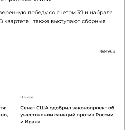
еренную победу со счетом 3:1 и набрала
 В квартете I также выступают сборные
1963
В мире
тя:
Сенат США одобрил законопроект об
во,
ужесточении санкций против России
и Ирана